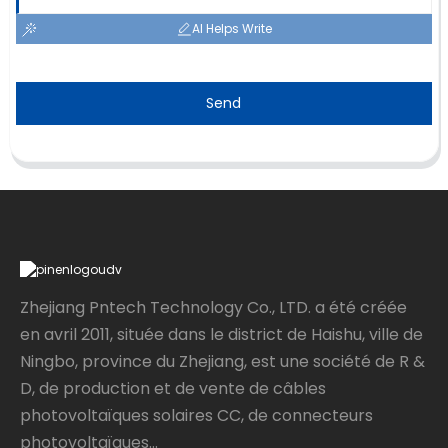
AI Helps Write
Send
Zhejiang Pntech Technology Co., LTD. a été créée
en avril 2011, située dans le district de Haishu, ville de
Ningbo, province du Zhejiang, est une société de R &
D, de production et de vente de câbles
photovoltaïques solaires CC, de connecteurs
photovoltaïques...