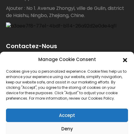
Ajouter : No 1. Avenue Zhongyi, ville de Gulin, district
de Haishu, Ningbo, Zhejiang, Chine.
Contactez-Nous
Manage Cookie Consent
Pour toute demande de renseignements sur nos
Cookies give you a personalized experience. Cookie files help us to
produits ou notre liste de prix, veuillez nous laisser
enhance your experience using our website, simplify navigation,
keep our website safe, and assist in our marketing efforts. By
votre e-mail et nous vous contacterons dans les 24
clicking "Accept", you agree to the storing of cookies on your
device for these purposes. Click "Adjust" to adjust your cookie
heures.
preferences. For more information, review our Cookies Policy.
ENQUÊTE
Accept
Deny