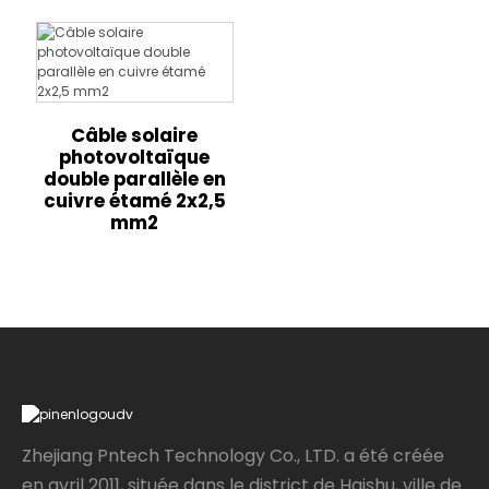
Câble solaire
photovoltaïque
double parallèle en
cuivre étamé 2x2,5
mm2
Zhejiang Pntech Technology Co., LTD. a été créée
en avril 2011, située dans le district de Haishu, ville de