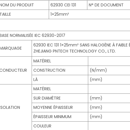
NOM DU PRODUIT
62930 CEI 131
N° DE DOCUMENT
TAILLE
1×25mm²
BASE NORMALISÉE IEC 62930-2017
62930 IEC 131 1×25mm² SANS HALOGÈNE À FAIBLE 
MARQUAGE
ZHEJIANG PNTECH TECHNOLOGY CO., LTD.
MATÉRIEL
CONDUCTEUR
CONSTRUCTION
(N/mm)
LÀ
(mm)
MATÉRIEL
SUR DIAMÈTRE
(mm)
ISOLATION
MOYENNE ÉPAISSEUR
(mm)
ÉPAISSEUR MINIMUM
(mm)
COULEUR