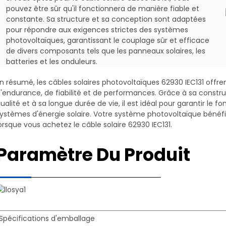
Spécification
pouvez être sûr qu'il fonctionnera de manière fiable et
constante. Sa structure et sa conception sont adaptées
pour répondre aux exigences strictes des systèmes
Diamètre
photovoltaïques, garantissant le couplage sûr et efficace
Rés
Section
Construction du
Conducteur
extérieur
de divers composants tels que les panneaux solaires, les
CC 
transversale
conducteur
toronné
du câble
batteries et les onduleurs.
con
(mm²)
(Φn/mm±0,015)
(Φmm±0,02)
(Φmm ±
(Ω/
0,02)
n résumé, les câbles solaires photovoltaïques 62930 IEC131 offre
'endurance, de fiabilité et de performances. Grâce à sa constru
1×1,5
22×0,29
1,58
4.8
13.5
ualité et à sa longue durée de vie, il est idéal pour garantir le
1×2,5
36×0,29
1,98
5.5
8.21
ystèmes d'énergie solaire. Votre système photovoltaïque bénéfic
orsque vous achetez le câble solaire 62930 IEC131.
1×4.0
56×0,29
2.35
5.8
5.0
1×6.0
84×0,29
3.06
6.6
3.39
Paramètre Du Produit
1×10
80×0,4
4.6
8
1,95
1×16
120×0,4
5.6
10
1.24
1×25
196×0,4
6,95
12
0,7
1×35
276×0,4
8.3
13
0,5
Spécifications d'emballage