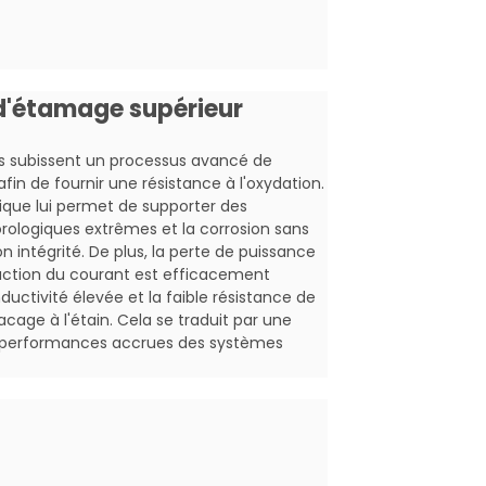
ent à la rupture ≥ 50%
d'étamage supérieur
es subissent un processus avancé de
afin de fournir une résistance à l'oxydation.
ique lui permet de supporter des
rologiques extrêmes et la corrosion sans
intégrité. De plus, la perte de puissance
ction du courant est efficacement
ductivité élevée et la faible résistance de
cage à l'étain. Cela se traduit par une
s performances accrues des systèmes