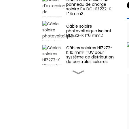
panneau de charge
solaire PV DC H1Z2Z2-K
1*4mm2
Câble solaire
photovoltaïque isolant
H1Z2Z2-K 1*6 mm2
Câbles solaires H1Z2Z2-
K 10 mm² TUV pour
système de distribution
de centrales solaires
Vente à chaud XLPO de
câble photovoltaïque
62930 IEC131 4mm2
Câble solaire PV
populaire 1*6mm2 pour
panneau solaire
Câble de panneau
solaire photovoltaïque
DC cuivre étamé