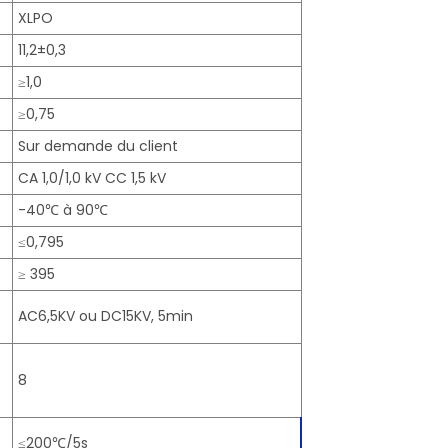
XLPO
11,2±0,3
≥1,0
≥0,75
Sur demande du client
CA 1,0/1,0 kV CC 1,5 kV
-40℃ à 90℃
≤0,795
≥ 395
AC6,5KV ou DC15KV, 5min
8
≤200℃/5s