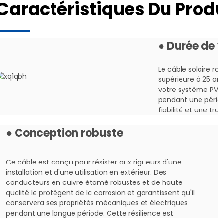
Caractéristiques Du Prod
Utiliser
Pour le système de dis
Durée de vie
25 ans (TUV)
● Durée de 
Spécification
Standard
Le câble solaire 
Origine
Chine
supérieure à 25 a
Certification
TÜV
votre système PV
pendant une pério
Nom du produit
Câble solaire photovo
fiabilité et une tr
Couleur
Noir, rouge, marron, gr
● Conception robuste
1,5 mm2, 2,5 mm2, 4,0
Spécification1
mm2, 35,0 mm2
Nombre de cœurs
Noyau unique
Ce câble est conçu pour résister aux rigueurs d'une
installation et d'une utilisation en extérieur. Des
Paquet de transport
Tambour ou roulemen
conducteurs en cuivre étamé robustes et de haute
Tension nominale
CA : 1,0/1,0 kV CC : 1,5 k
qualité le protègent de la corrosion et garantissent qu'il
conservera ses propriétés mécaniques et électriques
Test de tension sur câble terminé
CA : 6,5 kV CC : 15 kV, 
pendant une longue période. Cette résilience est