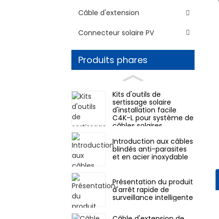
Câble d'extension
Connecteur solaire PV
Produits phares
Kits d'outils de
sertissage solaire
d'installation facile
C4K-L pour système de
câbles solaires
photovoltaïques
Introduction aux câbles
Ensemble d'outils à
blindés anti-parasites
main
et en acier inoxydable
Présentation du produit
d'arrêt rapide de
surveillance intelligente
Câble d'extension de