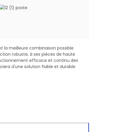
istance
Capacité
du
Emballage
de charge
ducteur
(matériau/rouleau)
à 60ºC(A)
km)
nt la meilleure combinaison possible
ction robuste, à ses pièces de haute
25
250
 fonctionnement efficace et continu des
36
100/250/500
iera d'une solution fiable et durable
9
44
100/250/500/5000
60
100/200
82
100
122
100
95
160
100
65
200
100