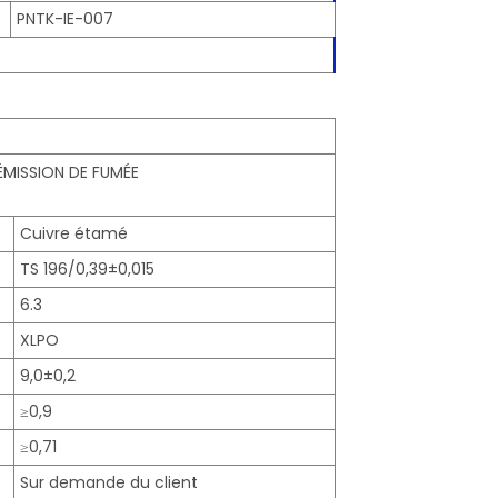
PNTK-IE-007
ÉMISSION DE FUMÉE
Cuivre étamé
TS 196/0,39±0,015
6.3
XLPO
9,0±0,2
≥0,9
≥0,71
Sur demande du client