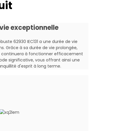
uit
tribution des centrales solaires
vie exceptionnelle
robuste 62930 IEC131 a une durée de vie
ns. Grâce à sa durée de vie prolongée,
 continuera à fonctionner efficacement
de significative, vous offrant ainsi une
ltaïque CC
anquillité d'esprit à long terme.
is ou personnalisé
 mm2, 6,0 mm2, 10,0 mm2, 16,0 mm2, 25,0
t
V
5 min