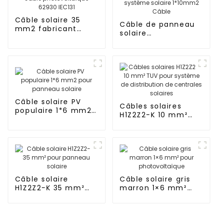
Câble solaire 35
Câble de panneau
mm2 fabricant
solaire
panneau solaire
photovoltaïque DC
câble
en cuivre étamé
photovoltaïque
pour système
62930 IEC131
solaire 1*10mm2
Câble
Câble solaire PV
Câbles solaires
populaire 1*6 mm2
H1Z2Z2-K 10 mm²
pour panneau
TUV pour système
solaire
de distribution de
centrales solaires
Câble solaire
Câble solaire gris
H1Z2Z2-K 35 mm²
marron 1×6 mm²
pour panneau
pour
solaire
photovoltaïque