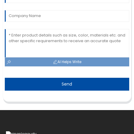
AI Helps Write
Send