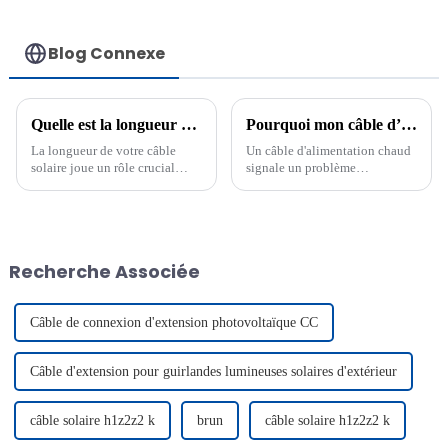
Blog Connexe
Quelle est la longueur maximale du câble pour un panneau solaire ?
Pourquoi mon câble d’alimentation chauffe-t-il ?
La longueur de votre câble
Un câble d'alimentation chaud
solaire joue un rôle crucial
signale un problème
dans la performance de votre
nécessitant votre attention. Une
système de panneaux solaires.
surchauffe peut résulter d'une
Des câbles plus longs peuvent
surcharge, de matériaux de
entraîner des pertes d'énergie et
mauvaise qualité ou d'une
une baisse d'efficacité. Pour les
mauvaise utilisation. Ignorer ce
Recherche Associée
installations résidentielles, il
problème peut entraîner de
est important de…
graves risques, notamment des
incendies ou…
Câble de connexion d'extension photovoltaïque CC
Câble d'extension pour guirlandes lumineuses solaires d'extérieur
câble solaire h1z2z2 k
brun
câble solaire h1z2z2 k