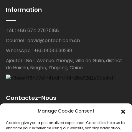
Information
Tél. : +86 574 27975188
Courriel : david@pntech.com.cn
WhatsApp : +86 18106639299
Ajouter : No 1. Avenue Zhongyi, ville de Gulin, district
de Haishu, Ningbo, Zhejiang, Chine.
Contactez-Nous
Manage Cookie Consent
Pour toute demande de renseignements sur nos
Cookies give you a personalized experience. Cookie files help us to
produits ou notre liste de prix, veuillez nous laisser
enhance your experience using our website, simplify navigation,