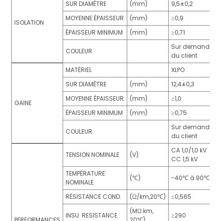
SUR DIAMÈTRE
(mm)
9,5±0,2
MOYENNE ÉPAISSEUR
(mm)
≥0,9
ISOLATION
ÉPAISSEUR MINIMUM
(mm)
≥0,71
Sur demande
COULEUR
du client
MATÉRIEL
XLPO
SUR DIAMÈTRE
(mm)
12,4±0,3
MOYENNE ÉPAISSEUR
(mm)
≥1,0
GAINE
ÉPAISSEUR MINIMUM
(mm)
≥0,75
Sur demande
COULEUR
du client
CA 1,0/1,0 kV
TENSION NOMINALE
(V)
CC 1,5 kV
TEMPÉRATURE
(℃)
-40℃ à 90℃
NOMINALE
RÉSISTANCE COND.
(Ω/km,20℃)
≤0,565
(MΩ.km,
INSU. RESISTANCE
≥290
PERFORMANCES
20℃)