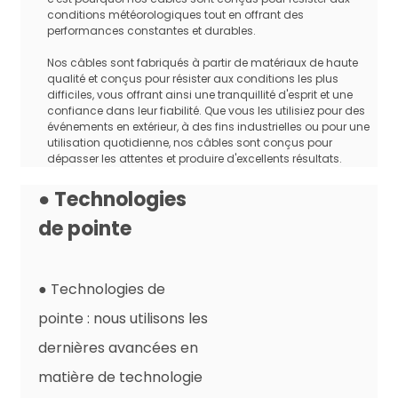
mm2, 35,0 mm2
conditions météorologiques tout en offrant des
performances constantes et durables.
Nombre de cœurs
Noyau unique
Paquet de transport
Tambour ou roulement
Nos câbles sont fabriqués à partir de matériaux de haute
qualité et conçus pour résister aux conditions les plus
Tension nominale
CA : 1,0/1,0 kV CC : 1,5 kV
difficiles, vous offrant ainsi une tranquillité d'esprit et une
Test de tension sur câble
confiance dans leur fiabilité. Que vous les utilisiez pour des
CA : 6,5 kV CC : 15 kV, 5 min
terminé
événements en extérieur, à des fins industrielles ou pour une
utilisation quotidienne, nos câbles sont conçus pour
Température ambiante
-40℃~+90℃
dépasser les attentes et produire d'excellents résultats.
Propriétés d'endurance
120℃, 2000h, allongement à la
thermique
● Technologies
rupture ≥ 50%
Essai de pression à
de pointe
EN60811-3-1
haute température
Test de chaleur humide
EN60068-2-78
Résistance aux acides et
● Technologies de
EN60811-2-1
aux alcalis
pointe : nous utilisons les
Résistance de la zone O
EN50396
sur l'ensemble du câble
dernières avancées en
Test d'endurance
matière de technologie
EN60216-2
thermique