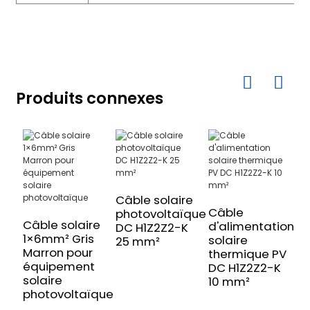
Produits connexes
Câble solaire
Câble
C
photovoltaïque
Câble solaire
d'alimentation
s
DC H1Z2Z2-K
1×6mm² Gris
solaire
H
25 mm²
Marron pour
thermique PV
m
équipement
DC H1Z2Z2-K
p
solaire
10 mm²
s
photovoltaïque
d
d