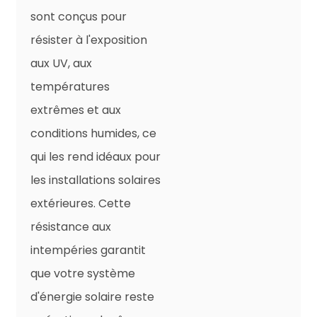
sont conçus pour
1×4.0
56×0,29
2.35
5.8
5.09
résister à l'exposition
1×6.0
84×0,29
3.06
6.6
3.39
1×10
80×0,4
4.6
8
1,95
aux UV, aux
1×16
120×0,4
5.6
10
1.24
températures
1×25
196×0,4
6,95
12
0,795
extrêmes et aux
1×35
276×0,4
8.3
13
0,565
conditions humides, ce
qui les rend idéaux pour
les installations solaires
extérieures. Cette
résistance aux
intempéries garantit
que votre système
d'énergie solaire reste