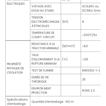
ÉLECTRIQUES
VOITAGE AVEC
AC6,5KV ou
ESSAI AU STAND
DC15KV, 5min
TENSION
ÉLECTROMÉCANIQUE
(KV)
8
À ÉTINCELLES
TEMPERATURE DE
≤200℃/5s
COURT-CIRCUIT
RÉSISTANCE À LA
(N/mm²)
≥8,0
TRACTION MINIMALE
TAUX
D'ALLONGEMENT À LA
(％)
≥125
RUPTURE MINIMUM
PROPRIÉTÉ
PHYSIQUE DE
TEST DE FLAMME
EN60332-1-2
L'ISOLATION
DURÉE DE VIE
25
THÉORIQUE
ENVIRON MENT
ROHS 2.0
PROECTION
Spécifications
Quantité d'emballage : 100 m
d'emballage