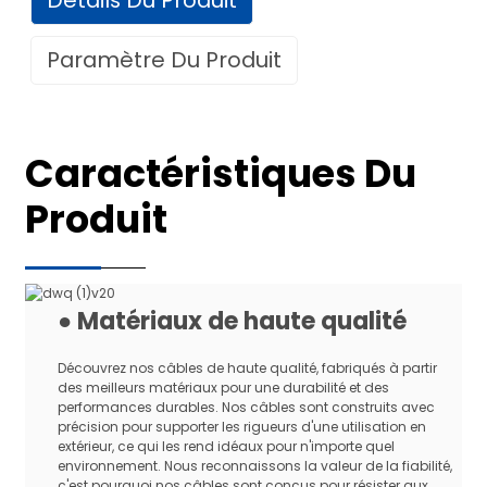
Paramètre Du Produit
Données techniques
Caractéristiques Du
Pour le système de distribution des
Produit
Utiliser
centrales solaires
Durée de vie
25 ans (TUV)
Spécification
Standard
Origine
Chine
● Matériaux de haute qualité
Certification
TÜV
Découvrez nos câbles de haute qualité, fabriqués à partir
Nom du produit
Câble solaire photovoltaïque CC
des meilleurs matériaux pour une durabilité et des
Noir, rouge, marron, gris ou
performances durables. Nos câbles sont construits avec
Couleur
personnalisé
précision pour supporter les rigueurs d'une utilisation en
extérieur, ce qui les rend idéaux pour n'importe quel
1,5 mm2, 2,5 mm2, 4,0 mm2, 6,0
environnement. Nous reconnaissons la valeur de la fiabilité,
Spécification1
mm2, 10,0 mm2, 16,0 mm2, 25,0
c'est pourquoi nos câbles sont conçus pour résister aux