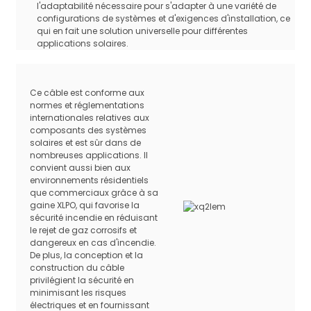
l'adaptabilité nécessaire pour s'adapter à une variété de
Paquet de transport
Tambour ou roulement
configurations de systèmes et d'exigences d'installation, ce
qui en fait une solution universelle pour différentes
Tension nominale
CA : 1,0/1,0 kV CC : 1,5 kV
applications solaires.
Test de tension sur câble
CA : 6,5 kV CC : 15 kV, 5 min
terminé
Température ambiante
-40℃~+90℃
Ce câble est conforme aux
normes et réglementations
Propriétés d'endurance
120℃, 2000h, allongement à la
internationales relatives aux
thermique
rupture ≥ 50%
composants des systèmes
Essai de pression à
solaires et est sûr dans de
EN60811-3-1
haute température
nombreuses applications. Il
convient aussi bien aux
Test de chaleur humide
EN60068-2-78
environnements résidentiels
que commerciaux grâce à sa
Résistance aux acides et
EN60811-2-1
gaine XLPO, qui favorise la
aux alcalis
sécurité incendie en réduisant
Résistance de la zone O
le rejet de gaz corrosifs et
EN50396
sur l'ensemble du câble
dangereux en cas d'incendie.
De plus, la conception et la
Test d'endurance
EN60216-2
construction du câble
thermique
privilégient la sécurité en
Essai de pliage à froid
EN60811-1-4
minimisant les risques
électriques et en fournissant