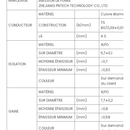
MARQUAGE
ÉMISSION DE FUMÉE
1×6.0
84×0,29
3.06
6.6
3.39
ZHEJIANG PNTECH TECHNOLOGY CO., LTD.
1×10
80×0,4
4.6
8
1,95
MATÉRIEL
Cuivre étamé
1×16
120×0,4
5.6
10
1.24
TS
CONDUCTEUR
CONSTRUCTION
(N/mm)
80/0,39±0,015
1×25
196×0,4
6,95
12
0,795
LÀ
(mm)
4.0
1×35
276×0,4
8.3
13
0,565
MATÉRIEL
XLPO
SUR DIAMÈTRE
(mm)
5,7±0,1
MOYENNE ÉPAISSEUR
(mm)
≥0,7
ISOLATION
ÉPAISSEUR MINIMUM
(mm)
≥0,53
Sur demande
COULEUR
du client
MATÉRIEL
XLPO
SUR DIAMÈTRE
(mm)
7,7±0,2
MOYENNE ÉPAISSEUR
(mm)
≥0,8
GAINE
ÉPAISSEUR MINIMUM
(mm)
≥0,58
Sur demande
COULEUR