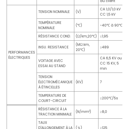
du client
CA 1,0/1,0 kV
TENSION NOMINALE
(V)
CC 1,5 kV
TEMPÉRATURE
(℃)
-40℃ à 90℃
NOMINALE
RÉSISTANCE COND.
(Ω/km,20℃)
≤1,95
(MΩ.km,
INSU. RESISTANCE
≥489
20℃)
PERFORMANCES
ÉLECTRIQUES
CA 6,5 KV ou
VOITAGE AVEC
CC 15 KV, 5
ESSAI AU STAND
min
TENSION
ÉLECTROMÉCANIQUE
(KV)
7
À ÉTINCELLES
TEMPERATURE DE
≤200℃/5s
COURT-CIRCUIT
RÉSISTANCE À LA
(N/mm²)
≥8,0
TRACTION MINIMALE
TAUX
D'ALLONGEMENT À LA
(％)
≥125