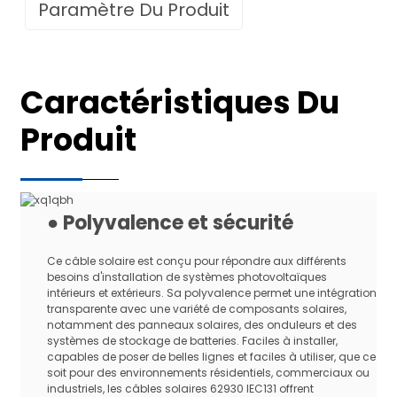
Paramètre Du Produit
Données techniques
Caractéristiques Du
Pour le système de distribution des
Produit
Utiliser
centrales solaires
Durée de vie
25 ans (TUV)
Spécification
Standard
Origine
Chine
● Polyvalence et sécurité
Certification
TÜV
Ce câble solaire est conçu pour répondre aux différents
Nom du produit
Câble solaire photovoltaïque CC
besoins d'installation de systèmes photovoltaïques
Noir, rouge, marron, gris ou
intérieurs et extérieurs. Sa polyvalence permet une intégration
Couleur
personnalisé
transparente avec une variété de composants solaires,
notamment des panneaux solaires, des onduleurs et des
1,5 mm2, 2,5 mm2, 4,0 mm2, 6,0
systèmes de stockage de batteries. Faciles à installer,
Spécification1
mm2, 10,0 mm2, 16,0 mm2, 25,0
capables de poser de belles lignes et faciles à utiliser, que ce
mm2, 35,0 mm2
soit pour des environnements résidentiels, commerciaux ou
industriels, les câbles solaires 62930 IEC131 offrent
Nombre de cœurs
Noyau unique