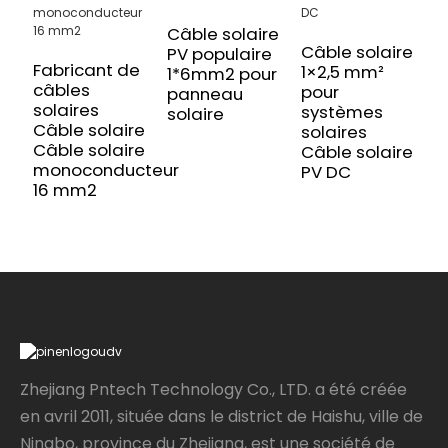
Câble solaire
Câble solaire
PV populaire
Fabricant de
F
1×2,5 mm²
1*6mm2 pour
câbles
c
pour
panneau
solaires
s
systèmes
solaire
Câble solaire
C
solaires
Câble solaire
C
Câble solaire
monoconducteur
m
PV DC
16 mm2
2
Zhejiang Pntech Technology Co., LTD. a été créée
en avril 2011, située dans le district de Haishu, ville de
Ningbo, province du Zhejiang, est une société de