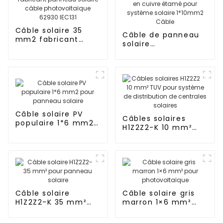
Câble solaire 35
Câble de panneau
mm2 fabricant
solaire
panneau solaire
photovoltaïque DC
câble
en cuivre étamé
photovoltaïque
pour système
62930 IEC131
solaire 1*10mm2
Câble
Câble solaire PV
Câbles solaires
populaire 1*6 mm2
H1Z2Z2-K 10 mm²
pour panneau
TUV pour système
solaire
de distribution de
centrales solaires
Câble solaire
Câble solaire gris
H1Z2Z2-K 35 mm²
marron 1×6 mm²
pour panneau
pour
solaire
photovoltaïque