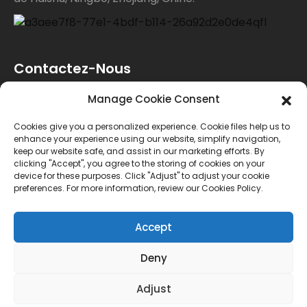
Contactez-Nous
Manage Cookie Consent
Pour toute demande de renseignements sur nos
Cookies give you a personalized experience. Cookie files help us to
produits ou notre liste de prix, veuillez nous laisser
enhance your experience using our website, simplify navigation,
keep our website safe, and assist in our marketing efforts. By
votre e-mail et nous vous contacterons dans les 24
clicking "Accept", you agree to the storing of cookies on your
device for these purposes. Click "Adjust" to adjust your cookie
heures.
preferences. For more information, review our Cookies Policy.
ENQUÊTE
Accept
Deny
© Copyright - 2010-2024 : Tous droits réservés.
Adjust
Plan du site
MEILLEUR BLOG
--Recherche principale