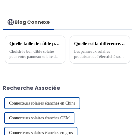
Blog Connexe
Quelle taille de câble pour un panneau solaire de 100 W ?
Quelle est la différence entre le câble CA et le câble CC dans les panneaux solaires ?
Choisir le bon câble solaire
Les panneaux solaires
pour votre panneau solaire de
produisent de l'électricité sous
100 W est crucial. Un câble de
deux formes : le courant
calibre 14 AWG est idéal pour
alternatif (CA) et le courant
les courtes distances, tandis
continu (CC). Les câbles CA
qu'un câble de calibre 10 AWG
transportent l'électricité qui
est plus adapté aux longues
change de direction, tandis que
Recherche Associée
distances. Des facteurs comme
les câbles CC transportent
la distance et la chute de
l'électricité unidirectionnelle.
tension…
Connecteurs solaires étanches en Chine
Connecteurs solaires étanches OEM
Connecteurs solaires étanches en gros