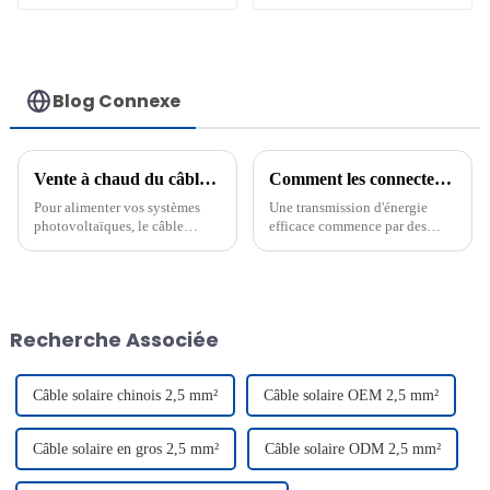
solaire
de distribution de
centrales solaires
Blog Connexe
Vente à chaud du câble photovoltaïque 62930 IEC131 de XLPO : explications
Comment les connecteurs de dérivation Y 2 à 1 de haute qualité réduisent les pertes de puissance
Pour alimenter vos systèmes
Une transmission d'énergie
photovoltaïques, le câble
efficace commence par des
photovoltaïque XLPO 62930
composants adaptés. Les
IEC131 4 mm², en promotion,
connecteurs de ligne
est une solution
photovoltaïque 1000 V de
révolutionnaire. Ce câble
haute qualité, en Y 2 vers 1,
garantit sécurité, efficacité et
jouent un rôle essentiel dans la
Recherche Associée
durabilité.
réduction des pertes de
puissance dans les installations
solaires et électriques.
Câble solaire chinois 2,5 mm²
Câble solaire OEM 2,5 mm²
Câble solaire en gros 2,5 mm²
Câble solaire ODM 2,5 mm²