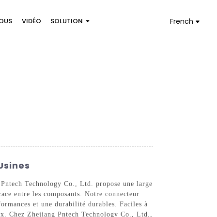
OUS
VIDÉO
SOLUTION
French
Usines
g Pntech Technology Co., Ltd. propose une large
cace entre les composants. Notre connecteur
formances et une durabilité durables. Faciles à
iaux. Chez Zhejiang Pntech Technology Co., Ltd.,