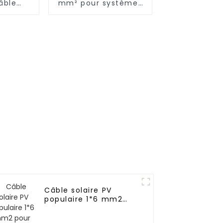
âble
mm² pour systèmes
e
solaires Câble
eur 25
solaire
photovoltaïque DC
Câble solaire PV
populaire 1*6 mm2
pour panneau solaire