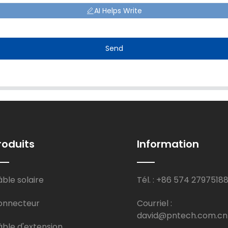
AI Helps Write
Send
roduits
Information
ble solaire
Tél. : +86 574 2797518
onnecteur
Courriel :
david@pntech.com.cn
ble d'extension