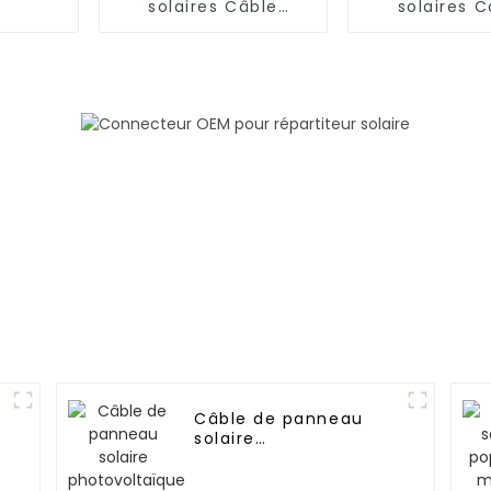
solaires Câble
solaires C
solaire
solair
monoconducteur 16
monoconduct
mm2
mm²
Câble de panneau
solaire
photovoltaïque DC en
0
cuivre étamé pour