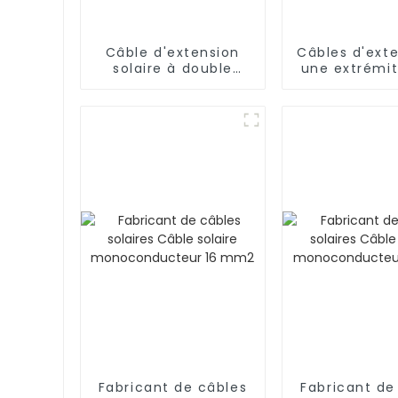
Câble d'extension
Câbles d'ext
solaire à double
une extrémi
extrémité avec
connecteur 
connecteur pour
1500 
systèmes
photovoltaïques
1000 V 1500 V
Fabricant de câbles
Fabricant de