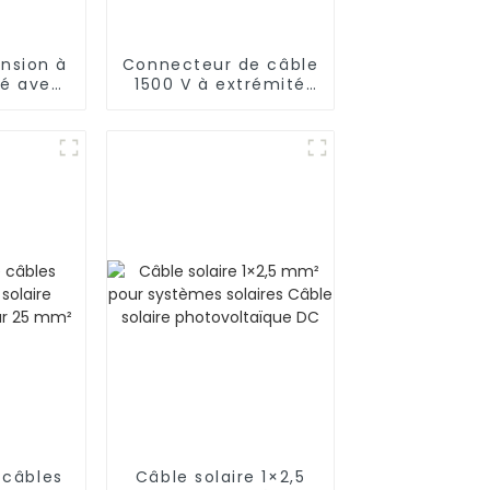
ension à
Connecteur de câble
té avec
1500 V à extrémité
1000 V
de plaque
V
 câbles
Câble solaire 1×2,5