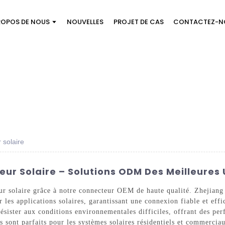
ROPOS DE NOUS
NOUVELLES
PROJET DE CAS
CONTACTEZ-N
 solaire
ur Solaire – Solutions ODM Des Meilleures 
teur solaire grâce à notre connecteur OEM de haute qualité. Zhejian
es applications solaires, garantissant une connexion fiable et effi
ésister aux conditions environnementales difficiles, offrant des per
urs sont parfaits pour les systèmes solaires résidentiels et commerc