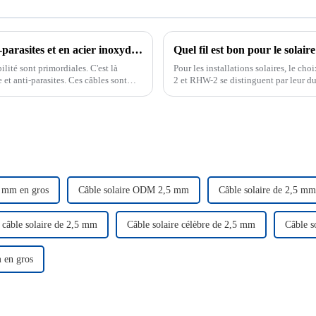
Top 10 des fabricants de câbles blindés anti-parasites et en acier inoxydable
Quel fil est bon pour le solaire
ilité sont primordiales. C'est là
Pour les installations solaires, le ch
 et anti-parasites. Ces câbles sont
2 et RHW-2 se distinguent par leur du
extérieures. Un bon choix…
5 mm en gros
Câble solaire ODM 2,5 mm
Câble solaire de 2,5 mm
 câble solaire de 2,5 mm
Câble solaire célèbre de 2,5 mm
Câble s
 en gros