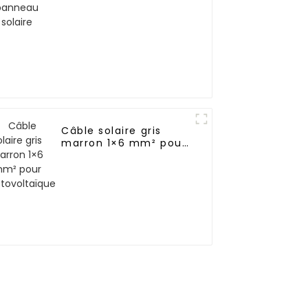
Câble solaire gris
marron 1×6 mm² pour
photovoltaïque