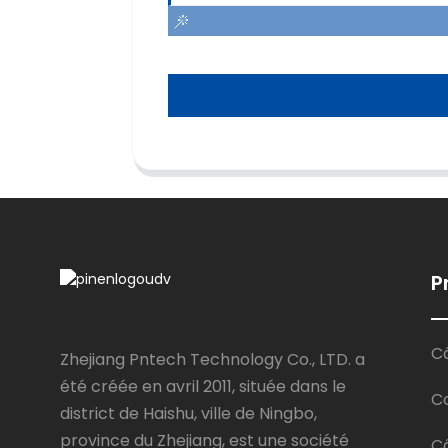
P
Câ
Zhejiang Pntech Technology Co., LTD. a
été créée en avril 2011, située dans le
C
district de Haishu, ville de Ningbo,
province du Zhejiang, est une société
Câ