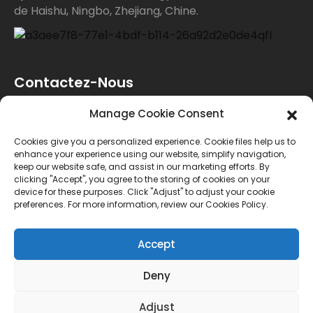
de Haishu, Ningbo, Zhejiang, Chine.
Contactez-Nous
Manage Cookie Consent
Pour toute demande de renseignements sur nos
Cookies give you a personalized experience. Cookie files help us to
produits ou notre liste de prix, veuillez nous laisser
enhance your experience using our website, simplify navigation,
keep our website safe, and assist in our marketing efforts. By
votre e-mail et nous vous contacterons dans les 24
clicking "Accept", you agree to the storing of cookies on your
device for these purposes. Click "Adjust" to adjust your cookie
heures.
preferences. For more information, review our Cookies Policy.
ENQUÊTE
Accept
Deny
© Copyright - 2010-2024 : Tous droits réservés.
Adjust