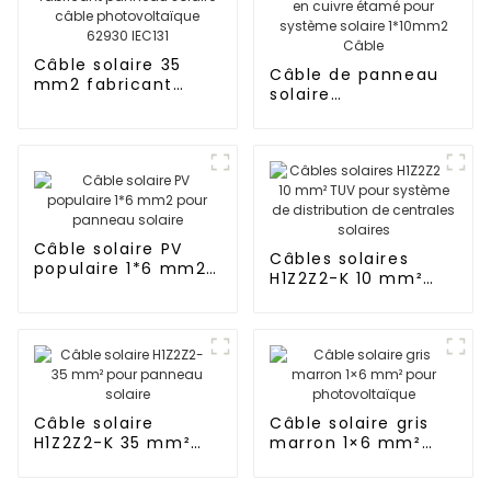
Câble solaire 35
Câble de panneau
mm2 fabricant
solaire
panneau solaire
photovoltaïque DC
câble
en cuivre étamé
photovoltaïque
pour système
62930 IEC131
solaire 1*10mm2
Câble
Câble solaire PV
Câbles solaires
populaire 1*6 mm2
H1Z2Z2-K 10 mm²
pour panneau
TUV pour système
solaire
de distribution de
centrales solaires
Câble solaire
Câble solaire gris
H1Z2Z2-K 35 mm²
marron 1×6 mm²
pour panneau
pour
solaire
photovoltaïque