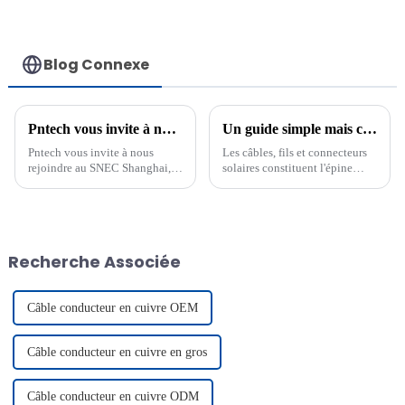
Blog Connexe
Pntech vous invite à nous rencontrer au SNEC Shanghai
Un guide simple mais complet sur les câbles solaires, les fils solaires et les connecteurs solaires
Pntech vous invite à nous
Les câbles, fils et connecteurs
rejoindre au SNEC Shanghai,
solaires constituent l'épine
où nous présenterons nos
dorsale de tout système
dernières innovations dans le
photovoltaïque. Ils assurent le
secteur des câbles solaires. Le
transfert de l'électricité des
salon se tiendra du 13 au 15
panneaux solaires vers les
juin 2020.
onduleurs et les batteries.
Recherche Associée
Chaque composant...
Câble conducteur en cuivre OEM
Câble conducteur en cuivre en gros
Câble conducteur en cuivre ODM