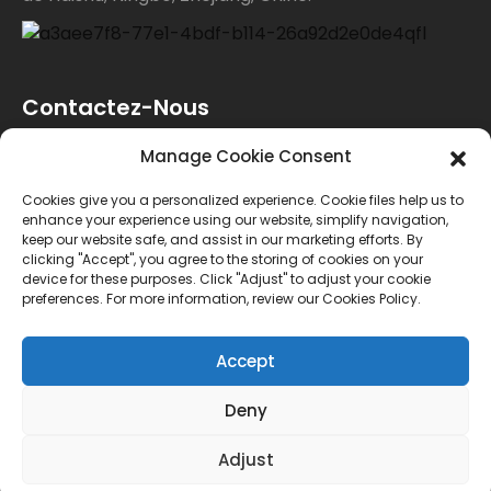
Contactez-Nous
Manage Cookie Consent
Pour toute demande de renseignements sur nos
Cookies give you a personalized experience. Cookie files help us to
produits ou notre liste de prix, veuillez nous laisser
enhance your experience using our website, simplify navigation,
keep our website safe, and assist in our marketing efforts. By
votre e-mail et nous vous contacterons dans les 24
clicking "Accept", you agree to the storing of cookies on your
device for these purposes. Click "Adjust" to adjust your cookie
heures.
preferences. For more information, review our Cookies Policy.
ENQUÊTE
Accept
Deny
© Copyright - 2010-2024 : Tous droits réservés.
Adjust
Plan du site
MEILLEUR BLOG
--Recherche principale