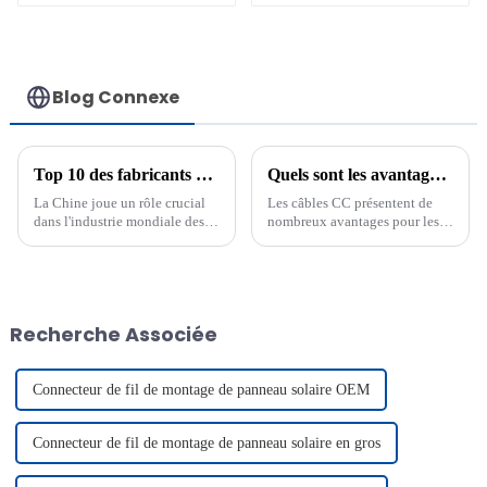
C4K-L pour
système de câbles
solaires
photovoltaïques
Ensemble d'outils à
Blog Connexe
main
Top 10 des fabricants de câbles pour panneaux solaires photovoltaïques en Chine et leurs offres de câbles solaires CC
Quels sont les avantages du câble DC ?
La Chine joue un rôle crucial
Les câbles CC présentent de
dans l'industrie mondiale des
nombreux avantages pour les
câbles pour panneaux solaires
systèmes électriques. Ils
photovoltaïques. Leader dans
fournissent une puissance
la fabrication, elle fournit des
efficace, même sur de longues
composants essentiels aux
distances. Leur durabilité
systèmes d'énergie solaire du
garantit une performance
Recherche Associée
monde entier. Parmi ces
optimale dans des conditions
composants…
difficiles. Vous pouvez compter
sur…
Connecteur de fil de montage de panneau solaire OEM
Connecteur de fil de montage de panneau solaire en gros