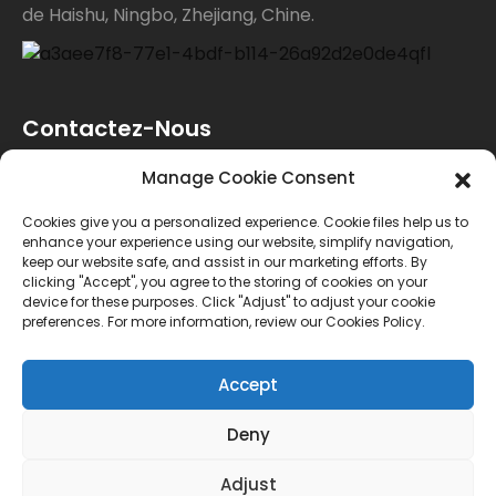
de Haishu, Ningbo, Zhejiang, Chine.
Contactez-Nous
Manage Cookie Consent
Pour toute demande de renseignements sur nos
Cookies give you a personalized experience. Cookie files help us to
produits ou notre liste de prix, veuillez nous laisser
enhance your experience using our website, simplify navigation,
keep our website safe, and assist in our marketing efforts. By
votre e-mail et nous vous contacterons dans les 24
clicking "Accept", you agree to the storing of cookies on your
device for these purposes. Click "Adjust" to adjust your cookie
heures.
preferences. For more information, review our Cookies Policy.
ENQUÊTE
Accept
Deny
© Copyright - 2010-2024 : Tous droits réservés.
Adjust