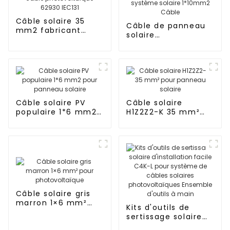
Câble solaire 35
Câble de panneau
mm2 fabricant
solaire
panneau solaire
photovoltaïque DC
câble
en cuivre étamé
photovoltaïque
pour système
62930 IEC131
solaire 1*10mm2
Câble
Câble solaire PV
Câble solaire
populaire 1*6 mm2
H1Z2Z2-K 35 mm²
pour panneau
pour panneau
solaire
solaire
Câble solaire gris
marron 1×6 mm²
Kits d'outils de
pour
sertissage solaire
photovoltaïque
d'installation facile