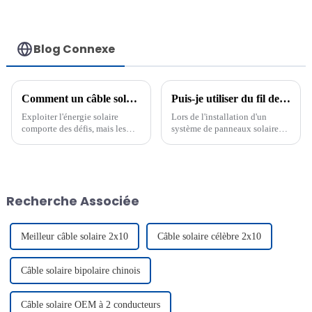
centrales solaires
Blog Connexe
Comment un câble solaire monoconducteur simplifie les défis solaires
Puis-je utiliser du fil de cuivre pour l’énergie solaire ?
Exploiter l'énergie solaire
Lors de l'installation d'un
comporte des défis, mais les
système de panneaux solaires,
bons outils peuvent faire toute
vous recherchez un câblage
la différence. Un câble solaire
fiable et efficace. Le fil de
unipolaire, comme le câble
cuivre est un excellent choix
photovoltaïque H1Z2Z2-K 1×6
car il offre une excellente
mm² avec isolation…
conductivité et une grande
Recherche Associée
durabilité. Il fonctionne
parfaitement comme…
Meilleur câble solaire 2x10
Câble solaire célèbre 2x10
Câble solaire bipolaire chinois
Câble solaire OEM à 2 conducteurs