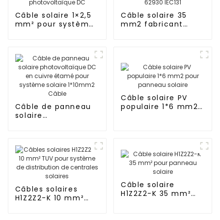
Câble solaire 1×2,5
Câble solaire 35
mm² pour systèmes
mm2 fabricant
solaires Câble
panneau solaire
solaire
câble
photovoltaïque DC
photovoltaïque
62930 IEC131
Câble solaire PV
Câble de panneau
populaire 1*6 mm2
solaire
pour panneau
photovoltaïque DC
solaire
en cuivre étamé
pour système
solaire 1*10mm2
Câble
Câble solaire
Câbles solaires
H1Z2Z2-K 35 mm²
H1Z2Z2-K 10 mm²
pour panneau
TUV pour système
solaire
de distribution de