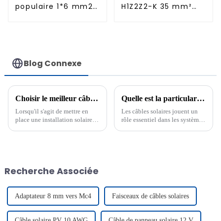
populaire 1*6 mm2
H1Z2Z2-K 35 mm²
pour panneau
pour panneau
solaire
solaire
Blog Connexe
Choisir le meilleur câble photovoltaïque pour votre installation de panneaux solaires
Quelle est la particularité du câble solaire ?
Lorsqu'il s'agit de mettre en
Les câbles solaires jouent un
place une installation solaire,
rôle essentiel dans les systèmes
le choix du photovoltaïque...
photovoltaïques. Leur
conception unique garantit
durabilité et résistance aux UV
et aux températures extrêmes.
Ces câbles vous protègent...
Recherche Associée
Adaptateur 8 mm vers Mc4
Faisceaux de câbles solaires
Câble solaire PV 10 AWG
Câble de panneau solaire 12 V