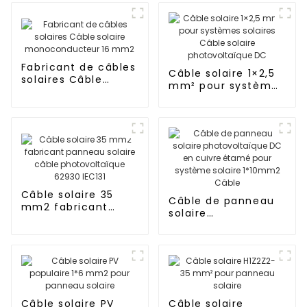
Fabricant de câbles
Câble solaire 1×2,5
solaires Câble
mm² pour systèmes
solaire
solaires Câble
monoconducteur 16
solaire
mm2
photovoltaïque DC
Câble solaire 35
Câble de panneau
mm2 fabricant
solaire
panneau solaire
photovoltaïque DC
câble
en cuivre étamé
photovoltaïque
pour système
62930 IEC131
solaire 1*10mm2
Câble
Câble solaire PV
Câble solaire