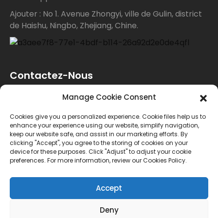
Ajouter : No 1. Avenue Zhongyi, ville de Gulin, district
de Haishu, Ningbo, Zhejiang, Chine.
Contactez-Nous
Manage Cookie Consent
Pour toute demande de renseignements sur nos
Cookies give you a personalized experience. Cookie files help us to
produits ou notre liste de prix, veuillez nous laisser
enhance your experience using our website, simplify navigation,
keep our website safe, and assist in our marketing efforts. By
votre e-mail et nous vous contacterons dans les 24
clicking "Accept", you agree to the storing of cookies on your
device for these purposes. Click "Adjust" to adjust your cookie
heures.
preferences. For more information, review our Cookies Policy.
ENQUÊTE
Accept
Deny