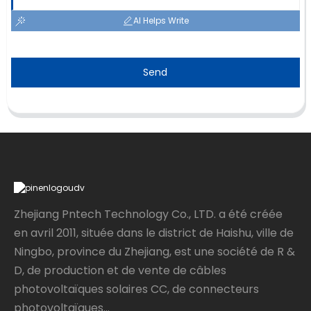
AI Helps Write
Send
Zhejiang Pntech Technology Co., LTD. a été créée
en avril 2011, située dans le district de Haishu, ville de
Ningbo, province du Zhejiang, est une société de R &
D, de production et de vente de câbles
photovoltaïques solaires CC, de connecteurs
photovoltaïques...