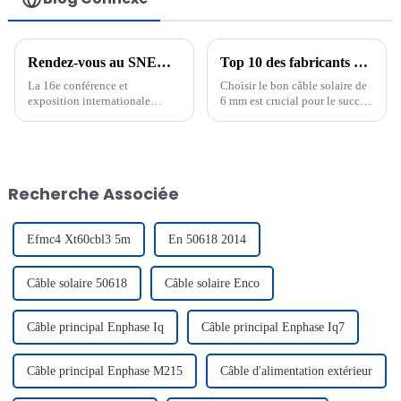
Rendez-vous au SNEC Shanghai 2023
Top 10 des fabricants de câbles solaires de 6 mm
La 16e conférence et
Choisir le bon câble solaire de
exposition internationale
6 mm est crucial pour le succès
SNEC (2023) sur le solaire
de votre système d'énergie
photovoltaïque et l'énergie
solaire. Un câble de qualité
intelligente (Shanghai) se
garantit une transmission
tiendra du 24 au 26 mai. En
d'énergie efficace et réduit les
tant que salon professionnel
risques de pannes du système.
Recherche Associée
international le plus influent au
Manu...
monde…
Efmc4 Xt60cbl3 5m
En 50618 2014
Câble solaire 50618
Câble solaire Enco
Câble principal Enphase Iq
Câble principal Enphase Iq7
Câble principal Enphase M215
Câble d'alimentation extérieur