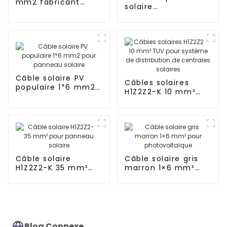
mm2 fabricant
solaire
panneau solaire
photovoltaïque DC
câble
en cuivre étamé
photovoltaïque
pour système
62930 IEC131
solaire 1*10mm2
Câble
Câble solaire PV
Câbles solaires
populaire 1*6 mm2
H1Z2Z2-K 10 mm²
pour panneau
TUV pour système
solaire
de distribution de
centrales solaires
Câble solaire
Câble solaire gris
H1Z2Z2-K 35 mm²
marron 1×6 mm²
pour panneau
pour
solaire
photovoltaïque
Blog Connexe