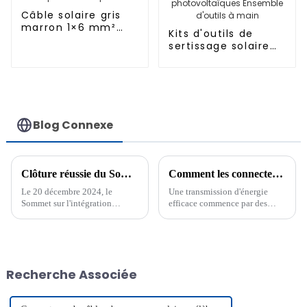
Câble solaire gris
marron 1×6 mm²
Kits d'outils de
pour
sertissage solaire
photovoltaïque
d'installation facile
C4K-L pour
système de câbles
solaires
photovoltaïques
Ensemble d'outils à
Blog Connexe
main
Clôture réussie du Sommet sur l'intégration photovoltaïque 2024 : « Partager le soleil, imperméabiliser ensemble »
Comment les connecteurs de dérivation Y 2 à 1 de haute qualité réduisent les pertes de puissance
Le 20 décembre 2024, le
Une transmission d'énergie
Sommet sur l'intégration
efficace commence par des
photovoltaïque s'est tenu avec
composants adaptés. Les
succès à Ningbo, sur le thème
connecteurs de ligne
« Partager le soleil,
photovoltaïque 1000 V de
imperméabiliser ensemble ».
haute qualité, en Y 2 vers 1,
Organisé par...
jouent un rôle essentiel dans la
Recherche Associée
réduction des pertes de
puissance dans les installations
solaires et électriques.