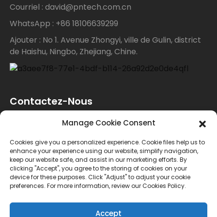
Courriel : david@pntech.com.cn
WhatsApp : +86 18106639299
Ajouter : No 1. Avenue Zhongyi, ville de Gulin, district
de Haishu, Ningbo, Zhejiang, Chine.
Contactez-Nous
Manage Cookie Consent
Pour toute demande de renseignements sur nos
Cookies give you a personalized experience. Cookie files help us to
produits ou notre liste de prix, veuillez nous laisser
enhance your experience using our website, simplify navigation,
keep our website safe, and assist in our marketing efforts. By
votre e-mail et nous vous contacterons dans les 24
clicking "Accept", you agree to the storing of cookies on your
device for these purposes. Click "Adjust" to adjust your cookie
heures.
preferences. For more information, review our Cookies Policy.
ENQUÊTE
Accept