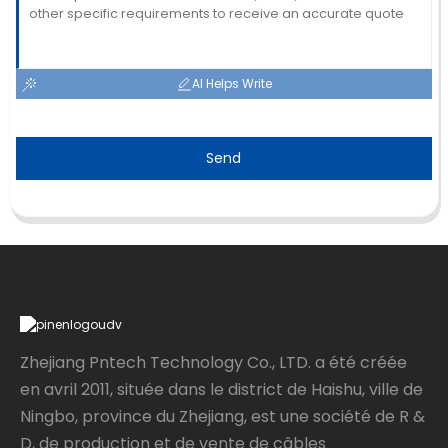
AI Helps Write
Send
Zhejiang Pntech Technology Co., LTD. a été créée
en avril 2011, située dans le district de Haishu, ville de
Ningbo, province du Zhejiang, est une société de R &
D, de production et de vente de câbles