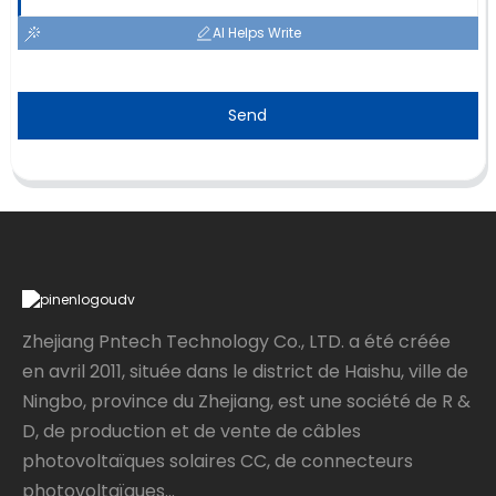
AI Helps Write
Send
Zhejiang Pntech Technology Co., LTD. a été créée
en avril 2011, située dans le district de Haishu, ville de
Ningbo, province du Zhejiang, est une société de R &
D, de production et de vente de câbles
photovoltaïques solaires CC, de connecteurs
photovoltaïques...