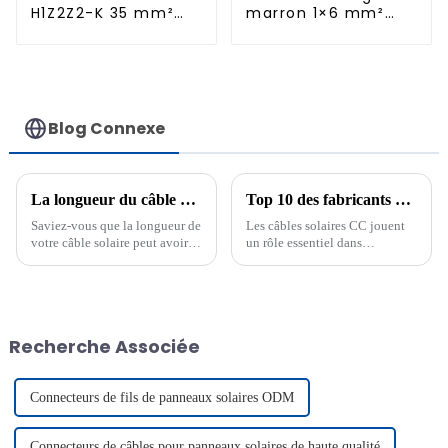
H1Z2Z2-K 35 mm²
marron 1×6 mm²
pour panneau
pour
solaire
photovoltaïque
Blog Connexe
La longueur du câble affecte-t-elle les panneaux solaires ?
Top 10 des fabricants de câbles solaires CC
Saviez-vous que la longueur de
Les câbles solaires CC jouent
votre câble solaire peut avoir
un rôle essentiel dans
un impact significatif sur les
l'efficacité et la sécurité de
performances de vos panneaux
votre système d'énergie solaire.
solaires ? Des câbles solaires
Choisir le bon fabricant vous
plus longs augmentent la
garantit des câbles durables et
résistance, ce qui entraîne des
de haute qualité, conformes
Recherche Associée
pertes d'énergie. Cela peut
aux normes industrielles.
empêcher…
Connecteurs de fils de panneaux solaires ODM
Connecteurs de câbles pour panneaux solaires de haute qualité