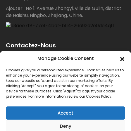
Ajouter : No 1. Avenue Zhongyi, ville de Gulin, district
de Haishu, Ningbo, Zhejiang, Chine.
Contactez-Nous
Manage Cookie Consent
Pour toute demande de renseignements sur nos
Cookies give you a personalized experience. Cookie files help us to
produits ou notre liste de prix, veuillez nous laisser
enhance your experience using our website, simplify navigation,
keep our website safe, and assist in our marketing efforts. By
votre e-mail et nous vous contacterons dans les 24
clicking "Accept", you agree to the storing of cookies on your
device for these purposes. Click "Adjust" to adjust your cookie
heures.
preferences. For more information, review our Cookies Policy.
ENQUÊTE
Accept
Deny