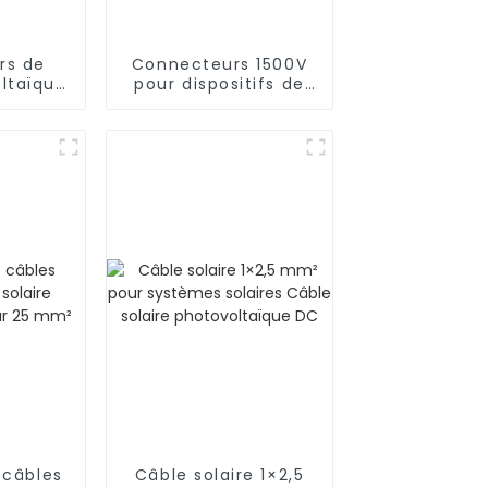
rs de
Connecteurs 1500V
oltaïque
pour dispositifs de
haute
connexion
à 1 Y
photovoltaïques
 câbles
Câble solaire 1×2,5