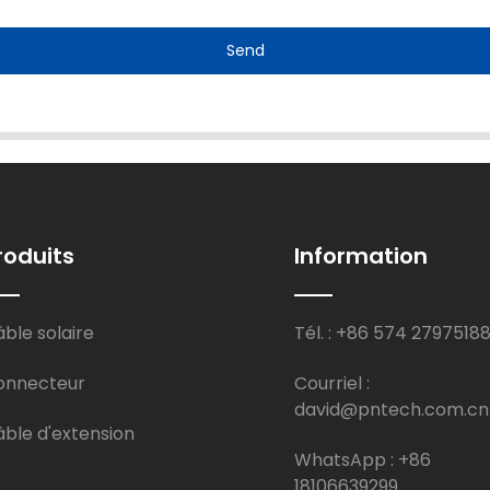
Send
roduits
Information
ble solaire
Tél. : +86 574 2797518
onnecteur
Courriel :
david@pntech.com.cn
ble d'extension
WhatsApp : +86
18106639299