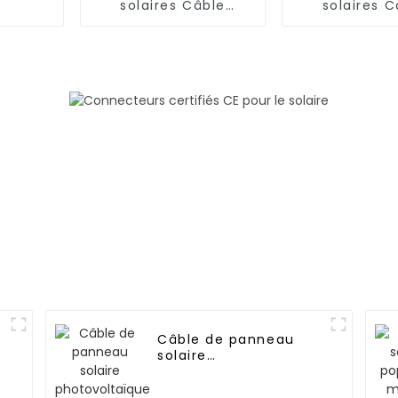
solaires Câble
solaires C
solaire
solair
monoconducteur 16
monoconduct
mm2
mm²
Câble de panneau
solaire
photovoltaïque DC en
0
cuivre étamé pour