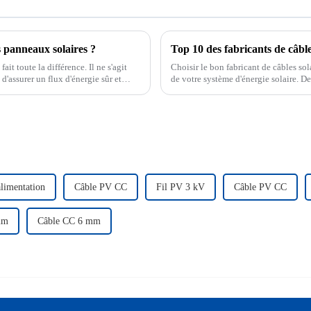
es panneaux solaires ?
Top 10 des fabricants de câble
ait toute la différence. Il ne s'agit
Choisir le bon fabricant de câbles solai
'assurer un flux d'énergie sûr et
de votre système d'énergie solaire. De
dans la transmission efficace de l'éner
alimentation
Câble PV CC
Fil PV 3 kV
Câble PV CC
mm
Câble CC 6 mm