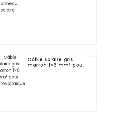
Câble solaire gris
marron 1×6 mm² pour
photovoltaïque