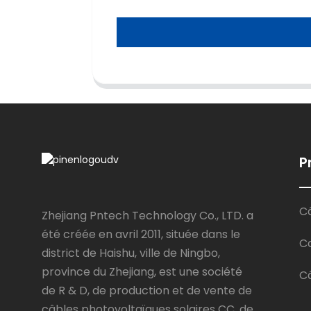
P
Câ
Zhejiang Pntech Technology Co., LTD. a
été créée en avril 2011, située dans le
C
district de Haishu, ville de Ningbo,
province du Zhejiang, est une société
Câ
de R & D, de production et de vente de
câbles photovoltaïques solaires CC, de