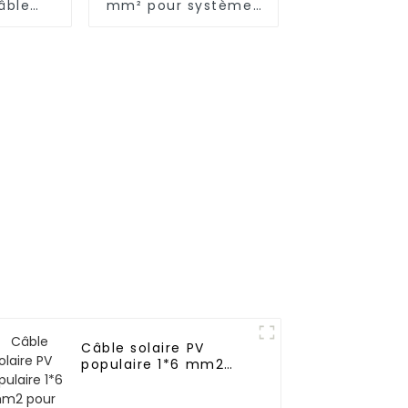
âble
mm² pour systèmes
e
solaires Câble
eur 25
solaire
photovoltaïque DC
Câble solaire PV
populaire 1*6 mm2
pour panneau solaire