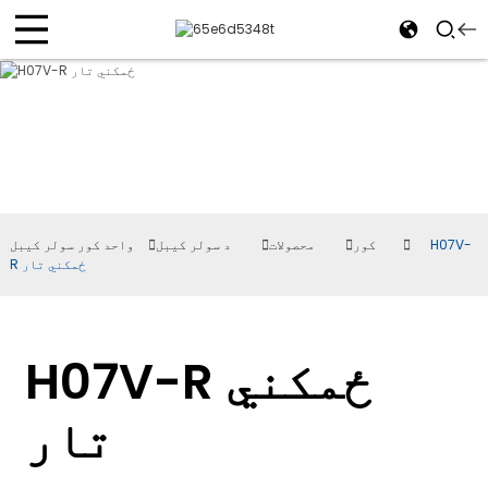
H07V-
کور
محصولات
د سولر کیبل
واحد کور سولر کیبل
R ځمکني تار
H07V-R ځمکني
تار