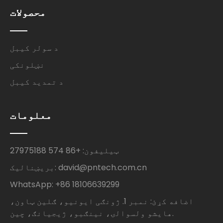
محصولات
د سولر کیبل
نښلونکی
د تمدید کیبل
معلومات
ټیلیفون: +86 574 27975188
بریښنالیک: david@pntech.com.cn
WhatsApp: +86 18106639299
اضافه کړئ: نمبر 1. ژونګی ایونیو، ګلین ټاون،
هایشو ولسوالۍ، نینګبو، ژیجیانګ، چین.