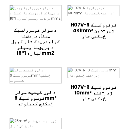
H07V-R فوتوولټیک
د سولر فوټوولټیک
1×4mm² ژیړ-شین
پینل بریښنا
ځمکني تار
ګراونډینګ تار کیبل
د بریښنا وسیلو
لپاره 1*16mm2
H07V-R فوتوولټیک
د لوړ کیفیت سولر
10mm² ژیړ-شنه
فوټوولټیک 6mm²
ځمکني تار
ځمکني کیبلونه