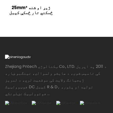
25mm² ژیړ او شنه
ځمکني تار ځمکې کیبل
Zhejiang Pntech ټکنالوژۍ Co., LTD. د 2011 په اپریل
کې تاسیس شوی، د هایشو ولسوالۍ، نینګبو ښار،
ژیجیانګ ولایت کې موقعیت لري، د لمریز
فوټوولټیک DC کیبل R & D، تولید او پلور،
فوتوولټیک نښلونکي ...