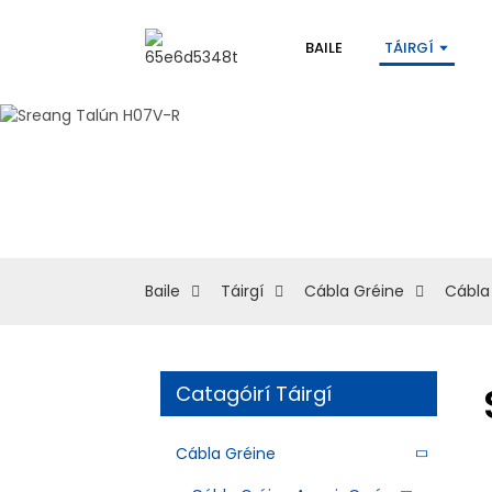
BAILE
TÁIRGÍ
Baile
Táirgí
Cábla Gréine
Cábla 
Catagóirí Táirgí
Cábla Gréine