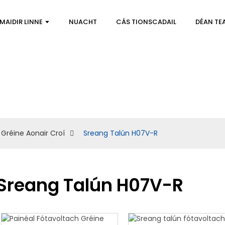
MAIDIR LINNE
NUACHT
CÁS TIONSCADAIL
DÉAN TE
Gréine Aonair Croí
Sreang Talún H07V-R
Sreang Talún H07V-R