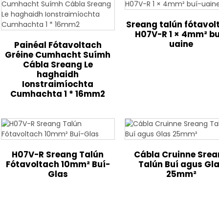
Sreang talún fótavol
H07V-R 1 × 4mm² bu
uaine
Painéal Fótavoltach
Gréine Cumhacht Suímh
Cábla Sreang Le
haghaidh
Ionstraimíochta
Cumhachta 1 * 16mm2
H07V-R Sreang Talún
Cábla Cruinne Sre
Fótavoltach 10mm² Buí-
Talún Buí agus Gl
Glas
25mm²