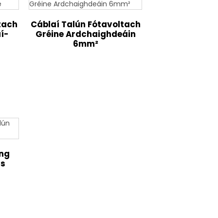
tach
Cáblaí Talún Fótavoltach
í-
Gréine Ardchaighdeáin
6mm²
ang
as