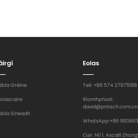
áirgí
Eolas
ábla Gréine
Teil: +86 574 27975188
ónascaire
Ríomhphost:
david@pntech.com.cn
ábla Síneadh
WhatsApp:+86 181066
Cuir: Níl 1. Ascaill Zhongy