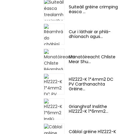
Suiteáil gréine crimping
éasca ...
Cur i láthair ar phlá-
dhíonach agus...
Monatóireacht Chliste
Mear Shu...
H1Z2Z2-K 1*4mm2 DC
PV Carthanachta
Gréine...
Grianghraf Inslithe
H1Z2Z2-K 1*6mm2...
Cáblaí gréine H1Z2Z2-K