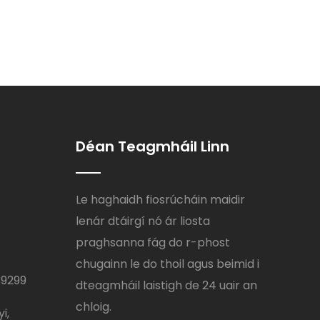
Déan Teagmháil Linn
Le haghaidh fiosrúcháin maidir
lenár dtáirgí nó ár liosta
praghsanna fág do r-phost
chugainn le do thoil agus beimid i
39299
dteagmháil laistigh de 24 uair an
chloig.
i,