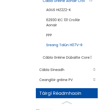
Cábla Gréine Aonair Croí
AGUS HIZ2Z2-K
62930 IEC 131 Croílár
Aonair
PPP
Sreang Talún H07V-R
Cábla Gréine Dúbailte Core
Cábla Síneadh
Ceanglóir gréine PV
Táirgí Réadmhaoin