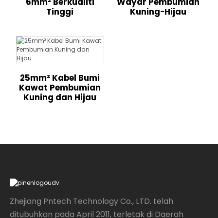
6mm² Berkualiti
Wayar Pembumian
Tinggi
Kuning-Hijau
25mm² Kabel Bumi
Kawat Pembumian
Kuning dan Hijau
Zhejiang Pntech Technology Co., LTD. telah
ditubuhkan pada April 2011, terletak di Daerah