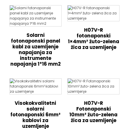
H07V-R
Solarni
fotonaponski
fotonaponski panel
1×4mm² žuto-zelena
kabl za uzemljenje
žica za uzemljenje
napajanja za
instrumente
napajanja 1*16 mm2
Visokokvalitetni
H07V-R
solarni
Fotonaponski
fotonaponski 6mm²
10mm² žuto-zelena
kablovi za
žica za uzemljenje
uzemljenje