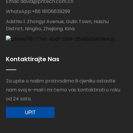
Email: david@pntech.com.cn
WhatsApp:+86 18106639299
Add:No 1. Zhongyi Avenue, Gulin Town, Haishu
District, Ningbo, Zhejiang, Kina.
Kontaktirajte Nas
Za upite o našim proizvodima ili cjeniku ostavite
nam svoj e-mail i mi ćemo vas kontaktirati u roku
od 24 sata.
UPIT