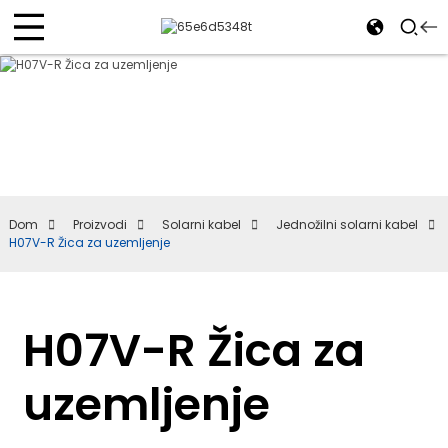
Dom
Proizvodi
Solarni kabel
Jednožilni solarni kabel
H07V-R Žica za uzemljenje
H07V-R Žica za
uzemljenje