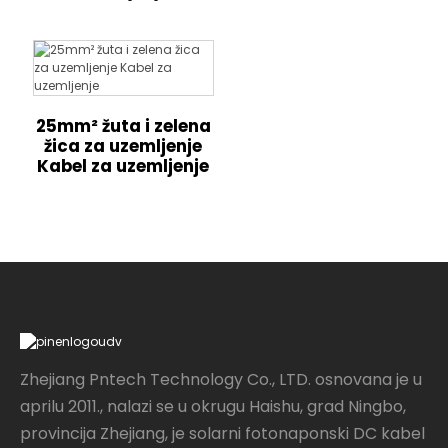
25mm² žuta i zelena
žica za uzemljenje
Kabel za uzemljenje
Zhejiang Pntech Technology Co., LTD. osnovana je u
aprilu 2011., nalazi se u okrugu Haishu, grad Ningbo,
provincija Zhejiang, je solarni fotonaponski DC kabel