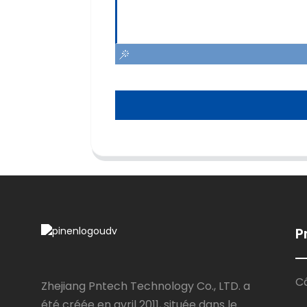
P
Câ
Zhejiang Pntech Technology Co., LTD. a
été créée en avril 2011, située dans le