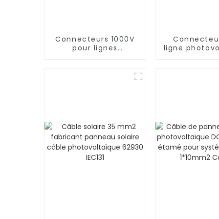
Connecteurs 1000V
Connecteu
pour lignes
ligne photov
électriques de
1000 V de 
centrales
qualité 2 
photovoltaïques