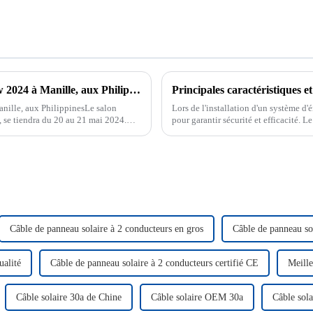
Rendez-vous au salon Energy Storage Show 2024 à Manille, aux Philippines
Principales caractéristiques e
ille, aux PhilippinesLe salon
Lors de l'installation d'un système d'é
 se tiendra du 20 au 21 mai 2024.
pour garantir sécurité et efficacité. 
distingue par sa durabilité et sa capa
Câble de panneau solaire à 2 conducteurs en gros
Câble de panneau s
ualité
Câble de panneau solaire à 2 conducteurs certifié CE
Meille
Câble solaire 30a de Chine
Câble solaire OEM 30a
Câble sola