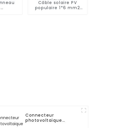
anneau
Câble solaire PV
e
populaire 1*6 mm2
que DC
pour panneau solaire
étamé
 solaire
âble
Connecteur
photovoltaïque
Module de panneau