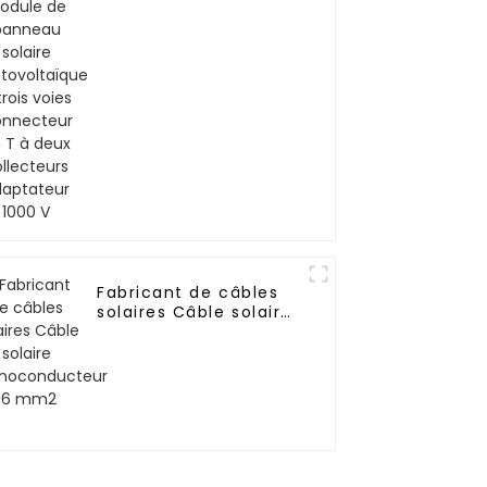
solaire
photovoltaïque à trois
voies Connecteur en
T à deux collecteurs
Adaptateur 1000 V
Fabricant de câbles
solaires Câble solaire
monoconducteur 16
mm2