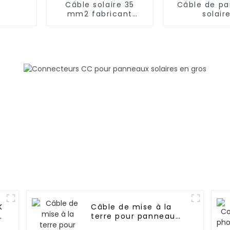
Câble solaire 35
Câble de p
mm2 fabricant
solair
panneau solaire
photovoltaï
câble
en cuivre 
photovoltaïque
pour système
62930 IEC131
1*10mm2 C
K
Câble de mise à la
u
terre pour panneau
solaire