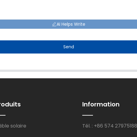
AI Helps Write
Send
roduits
Information
ble solaire
Tél. : +86 574 2797518