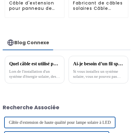
Adaptateur 1000 V
Câble d'extension
Fabricant de câbles
pour panneau de
solaires Câble
charge solaire PV
solaire
CC H1Z2Z2-K
monoconducteur 16
mm2
Blog Connexe
Quel câble est utilisé pour le solaire ?
Ai-je besoin d’un fil spécial pour le solaire ?
Lors de l'installation d'un
Si vous installez un système
système d'énergie solaire, des
solaire, vous ne pouvez pas
câbles résistants aux conditions
utiliser n'importe quel fil. Il
extérieures et aux charges
vous faut un câble solaire
électriques élevées sont
conçu pour les conditions
nécessaires. Les câbles PV Wire
extérieures. Ces câbles
et USE-2 sont les plus courants.
supportent les fortes chaleurs,
Recherche Associée
PV Wire offre une meilleure
résistent aux rayons UV et
durabilité.
garantissent la sécurité…
Câble d'extension de haute qualité pour lampe solaire à LED