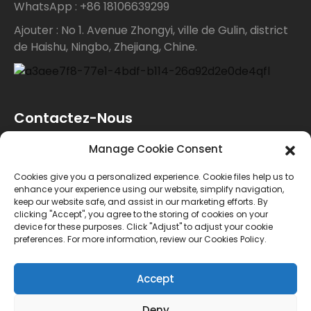
WhatsApp : +86 18106639299
Ajouter : No 1. Avenue Zhongyi, ville de Gulin, district
de Haishu, Ningbo, Zhejiang, Chine.
Contactez-Nous
Manage Cookie Consent
Pour toute demande de renseignements sur nos
Cookies give you a personalized experience. Cookie files help us to
produits ou notre liste de prix, veuillez nous laisser
enhance your experience using our website, simplify navigation,
keep our website safe, and assist in our marketing efforts. By
votre e-mail et nous vous contacterons dans les 24
clicking "Accept", you agree to the storing of cookies on your
device for these purposes. Click "Adjust" to adjust your cookie
heures.
preferences. For more information, review our Cookies Policy.
ENQUÊTE
Accept
Deny