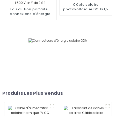
Câble solaire
La solution parfaite :
photovoltaïque DC 1×1,5
connexions d'énergie
mm² H1Z2Z2-K
solaire 1 500 V en Y de 2
à 1
Produits Les Plus Vendus