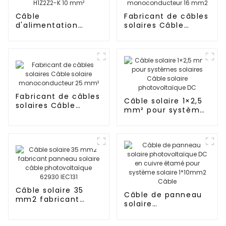
Câble
Fabricant de câbles
d'alimentation
solaires Câble
solaire thermique
solaire
PV CC H1Z2Z2-K 10
monoconducteur 16
mm²
mm2
Fabricant de câbles
Câble solaire 1×2,5
solaires Câble
mm² pour systèmes
solaire
solaires Câble
monoconducteur
solaire
25 mm²
photovoltaïque DC
Câble solaire 35
Câble de panneau
mm2 fabricant
solaire
panneau solaire
photovoltaïque DC
câble
en cuivre étamé