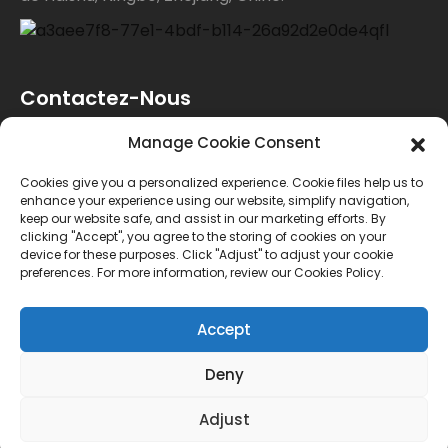
Contactez-Nous
Manage Cookie Consent
Pour toute demande de renseignements sur nos
Cookies give you a personalized experience. Cookie files help us to
produits ou notre liste de prix, veuillez nous laisser
enhance your experience using our website, simplify navigation,
keep our website safe, and assist in our marketing efforts. By
votre e-mail et nous vous contacterons dans les 24
clicking "Accept", you agree to the storing of cookies on your
device for these purposes. Click "Adjust" to adjust your cookie
heures.
preferences. For more information, review our Cookies Policy.
ENQUÊTE
Accept
Deny
© Copyright - 2010-2024 : Tous droits réservés.
Adjust
Plan du site
MEILLEUR BLOG
--Recherche principale