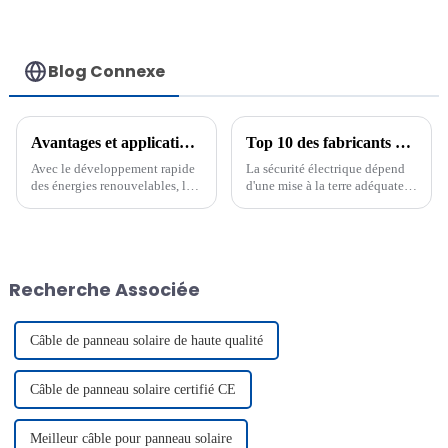
photovoltaïque
pour système
62930 IEC131
solaire 1*10mm2
Câble
Blog Connexe
Avantages et applications du câble d'extension photovoltaïque
Top 10 des fabricants de fils de terre jaune-vert
Avec le développement rapide
La sécurité électrique dépend
des énergies renouvelables, la
d'une mise à la terre adéquate.
production d'électricité
Le fil de terre jaune-vert joue
photovoltaïque est devenue un
un rôle essentiel dans la
acteur majeur de la
protection des personnes et des
transformation énergétique
équipements contre les pannes
mondiale. Dans ce domaine, les
électriques. Il garantit le
Recherche Associée
câbles d'extension
respect des normes de
photovoltaïques certifiés CE…
sécurité…
Câble de panneau solaire de haute qualité
Câble de panneau solaire certifié CE
Meilleur câble pour panneau solaire