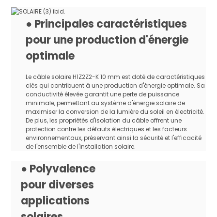
1×1,5
22×0,29
1,58
4.8
13.5
● Principales caractéristiques
1×2,5
36×0,29
1,98
5.5
8.21
pour une production d'énergie
1×4.0
56×0,29
2.35
5.8
5.09
optimale
1×6.0
84×0,29
3.06
6.6
3.39
1×10
80×0,4
4.6
8
1,95
Le câble solaire H1Z2Z2-K 10 mm est doté de caractéristiques
1×16
120×0,4
5.6
10
1.24
clés qui contribuent à une production d'énergie optimale. Sa
conductivité élevée garantit une perte de puissance
1×25
196×0,4
6,95
12
0,795
minimale, permettant au système d'énergie solaire de
1×35
276×0,4
8.3
13
0,565
maximiser la conversion de la lumière du soleil en électricité.
De plus, les propriétés d'isolation du câble offrent une
protection contre les défauts électriques et les facteurs
environnementaux, préservant ainsi la sécurité et l'efficacité
de l'ensemble de l'installation solaire.
● Polyvalence
pour diverses
applications
solaires