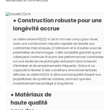
résidentiels et commerciaux.
1,5 mm2, 2,5 mm2, 4,0 mm2, 6,0
Spécification1
mm2, 10,0 mm2, 16,0 mm2, 25,0
mm2, 35,0 mm2
● Construction robuste pour une
Nombre de cœurs
Noyau unique
longévité accrue
Paquet de transport
Tambour ou roulement
Tension nominale
CA : 1,0/1,0 kV CC : 1,5 kV
Le câble solaire H1Z2Z2-K de 10 mm est conçu pour durer,
Test de tension sur câble
avec une construction robuste capable de résister aux
CA : 6,5 kV CC : 15 kV, 5 min
terminé
contraintes mécaniques, à l'abrasion et à d'autres sources
potentielles de dommages. Cette durabilité garantit que le
Température ambiante
-40℃~+90℃
câble peut continuer à fournir des performances constantes
sur une durée de vie prolongée, réduisant ainsi le besoin
Propriétés d'endurance
120℃, 2000h, allongement à la
d'entretien et de remplacements fréquents. Grâce à sa
thermique
rupture ≥ 50%
capacité à résister à des conditions environnementales
Essai de pression à
difficiles, le câble H1Z2Z2-K offre une tranquillité d'esprit aux
EN60811-3-1
haute température
propriétaires de systèmes solaires, sachant que leur
investissement est protégé à long terme.
Test de chaleur humide
EN60068-2-78
Résistance aux acides et
● Matériaux de
EN60811-2-1
aux alcalis
haute qualité
Résistance de la zone O
EN50396
sur l'ensemble du câble