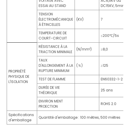
VOITAGE AVEC
AC6,5KV ou
ESSAI AU STAND
DC15KV, 5min
TENSION
ÉLECTROMÉCANIQUE
(KV)
7
À ÉTINCELLES
TEMPERATURE DE
≤200℃/5s
COURT-CIRCUIT
RÉSISTANCE À LA
(N/mm²)
≥8,0
TRACTION MINIMALE
TAUX
D'ALLONGEMENT À LA
(％)
≥125
RUPTURE MINIMUM
PROPRIÉTÉ
PHYSIQUE DE
TEST DE FLAMME
EN60332-1-2
L'ISOLATION
DURÉE DE VIE
25 ans
THÉORIQUE
ENVIRON MENT
ROHS 2.0
PROECTION
Spécifications
Quantité d'emballage : 100 mètres, 500 mètres
d'emballage