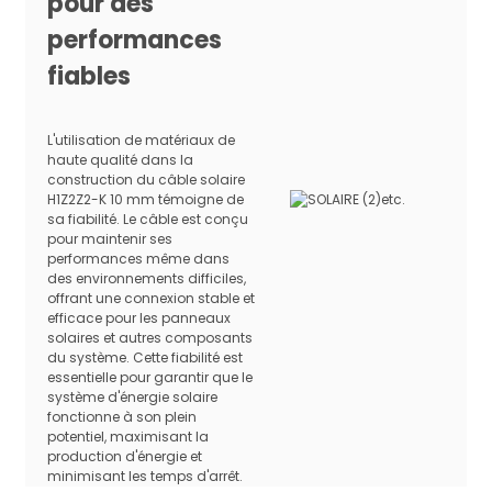
pour des
Test d'endurance
performances
EN60216-2
thermique
fiables
Essai de pliage à froid
EN60811-1-4
Résistance à la lumière
EN50289-4-17
du soleil
L'utilisation de matériaux de
Essai de flamme
haute qualité dans la
verticale sur câble
construction du câble solaire
EN60332-1-2
complet
H1Z2Z2-K 10 mm témoigne de
sa fiabilité. Le câble est conçu
Test de teneur en
pour maintenir ses
EN60754-1/EN60754-2
halogène
performances même dans
des environnements difficiles,
Approbations
TUV SUD EN50618:2014
offrant une connexion stable et
efficace pour les panneaux
Spécification
solaires et autres composants
du système. Cette fiabilité est
essentielle pour garantir que le
système d'énergie solaire
Diamètre
fonctionne à son plein
Résistanc
Section
Construction
Conducteur
extérieur
potentiel, maximisant la
CC du
transversale
du conducteur
toronné
du câble
production d'énergie et
conducteu
(mm²)
(Φn/mm±0,015)
(Φmm±0,02)
(Φmm ±
minimisant les temps d'arrêt.
(Ω/km)
0,02)