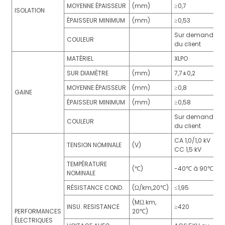
MOYENNE ÉPAISSEUR
(mm)
≥0,7
ISOLATION
ÉPAISSEUR MINIMUM
(mm)
≥0,53
Sur demande
COULEUR
du client
MATÉRIEL
XLPO
SUR DIAMÈTRE
(mm)
7,7±0,2
MOYENNE ÉPAISSEUR
(mm)
≥0,8
GAINE
ÉPAISSEUR MINIMUM
(mm)
≥0,58
Sur demande
COULEUR
du client
CA 1,0/1,0 kV
TENSION NOMINALE
(V)
CC 1,5 kV
TEMPÉRATURE
(℃)
-40℃ à 90℃
NOMINALE
RÉSISTANCE COND.
(Ω/km,20℃)
≤1,95
(MΩ.km,
INSU. RESISTANCE
≥420
PERFORMANCES
20℃)
ÉLECTRIQUES