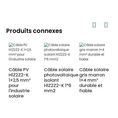
Produits connexes
Câble PV
Câble solaire
Câble solaire
C
H1Z2Z2-K
photovoltaïque
gris marron
s
1×2,5 mm²
isolant
1×4 mm²
H
pour
H1Z2Z2-K 1*6
durable et
m
l'industrie
mm2
fiable
p
solaire
s
d
d
s