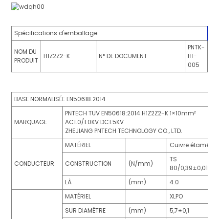
Spécifications d'emballage
PNTK-
NOM DU
H1Z2Z2-K
N° DE DOCUMENT
H1-
PRODUIT
005
BASE NORMALISÉE EN50618:2014
PNTECH TUV EN50618:2014 H1Z2Z2-K 1×10mm²
MARQUAGE
AC1.0/1.0KV DC1.5KV
ZHEJIANG PNTECH TECHNOLOGY CO., LTD.
MATÉRIEL
Cuivre étamé
TS
CONDUCTEUR
CONSTRUCTION
(N/mm)
80/0,39±0,015
LÀ
(mm)
4.0
MATÉRIEL
XLPO
SUR DIAMÈTRE
(mm)
5,7±0,1