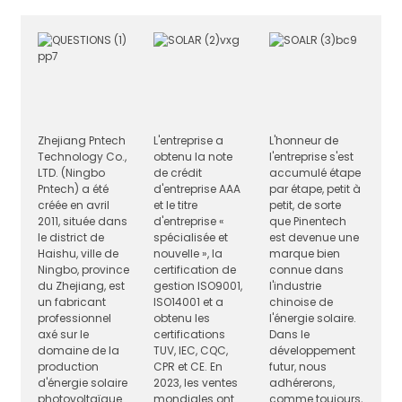
Zhejiang Pntech
L'entreprise a
L'honneur de
Technology Co.,
obtenu la note
l'entreprise s'est
LTD. (Ningbo
de crédit
accumulé étape
Pntech) a été
d'entreprise AAA
par étape, petit à
créée en avril
et le titre
petit, de sorte
2011, située dans
d'entreprise «
que Pinentech
le district de
spécialisée et
est devenue une
Haishu, ville de
nouvelle », la
marque bien
Ningbo, province
certification de
connue dans
du Zhejiang, est
gestion ISO9001,
l'industrie
un fabricant
ISO14001 et a
chinoise de
professionnel
obtenu les
l'énergie solaire.
axé sur le
certifications
Dans le
domaine de la
TUV, IEC, CQC,
développement
production
CPR et CE. En
futur, nous
d'énergie solaire
2023, les ventes
adhérerons,
photovoltaïque.
mondiales ont
comme toujours,