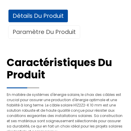
Détails Du Produit
Paramètre Du Produit
Données techniques
Caractéristiques Du
Pour le système de distribution des
Produit
Utiliser
centrales solaires
Durée de vie
25 ans (TUV)
Spécification
Standard
En matière de systèmes d'énergie solaire, le choix des câbles est
Origine
Chine
crucial pour assurer une production d'énergie optimale et une
fiabilité à long terme. Le câble solaire H1Z2Z2-K 10 mm est une
Certification
TÜV
solution robuste et de haute qualité conçue pour résister aux
conditions exigeantes des installations solaires. Sa construction
Nom du produit
Câble solaire photovoltaïque CC
et ses matériaux sont soigneusement sélectionnés pour assurer
Noir, rouge, marron, gris ou
sa durabilité, ce qui en fait un choix idéal pour les projets solaires
Couleur
personnalisé