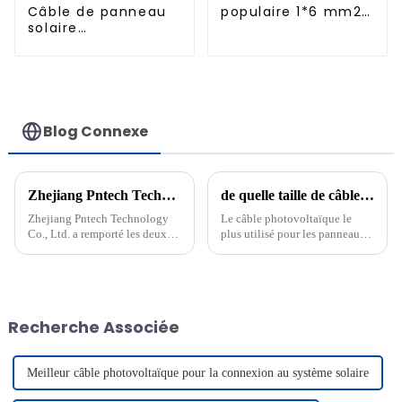
Câble de panneau
populaire 1*6 mm2
solaire
pour panneau
photovoltaïque DC
solaire
en cuivre étamé
pour système
solaire 1*10mm2
Câble
Blog Connexe
Zhejiang Pntech Technology Co., Ltd. a remporté le prix « Entreprise de fils et câbles photovoltaïques de haute qualité 2024 »
de quelle taille de câble solaire ai-je besoin
Zhejiang Pntech Technology
Le câble photovoltaïque le
Co., Ltd. a remporté les deux
plus utilisé pour les panneaux
prix « Entreprise de fils et
solaires est le câble solaire
câbles photovoltaïques de
H1Z2Z2-K et le câble solaire
haute qualité de 2024 » et «
62930 IEC 131, ce câble est le
Partenaire stratégique PV
plus courant dans...
Guangzhou de 2024&a...
Recherche Associée
Meilleur câble photovoltaïque pour la connexion au système solaire