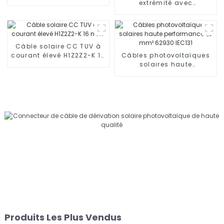
plaque
extrémité avec
connecteur 1000 V 1500 V
Câble solaire CC TUV à
courant élevé H1Z2Z2-K 16
Câbles photovoltaïques
mm²
solaires haute
performance 1,5 mm²
62930 IEC131
Produits Les Plus Vendus