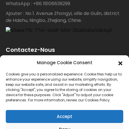
WhatsApp : +86 18106639299
Ajouter : No 1. Avenue Zhongyi, ville de Gulin, district
de Haishu, Ningbo, Zhejiang, Chine.
Contactez-Nous
Manage Cookie Consent
Pour toute demande de renseignements sur nos
Cookies give you a personalized experience. Cookie files help us to
produits ou notre liste de prix, veuillez nous laisser
enhance your experience using our website, simplify navigation,
keep our website safe, and assist in our marketing efforts. By
votre e-mail et nous vous contacterons dans les 24
clicking "Accept", you agree to the storing of cookies on your
device for these purposes. Click "Adjust" to adjust your cookie
heures.
preferences. For more information, review our Cookies Policy.
ENQUÊTE
Accept