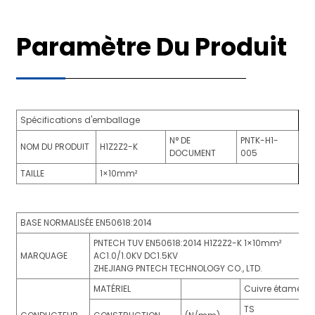
Paramètre Du Produit
Spécifications d'emballage
N° DE
PNTK-H1-
NOM DU PRODUIT
H1Z2Z2-K
DOCUMENT
005
TAILLE
1×10mm²
BASE NORMALISÉE EN50618:2014
PNTECH TUV EN50618:2014 H1Z2Z2-K 1×10mm²
MARQUAGE
AC1.0/1.0KV DC1.5KV
ZHEJIANG PNTECH TECHNOLOGY CO., LTD.
MATÉRIEL
Cuivre étamé
TS