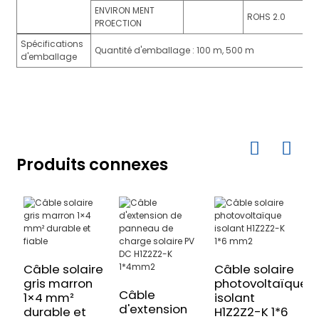
ENVIRON MENT
ROHS 2.0
PROECTION
Spécifications
Quantité d'emballage : 100 m, 500 m
d'emballage
Produits connexes
Câble solaire
Câble solaire
C
gris marron
photovoltaïque
p
Câble
1×4 mm²
isolant
D
d'extension
durable et
H1Z2Z2-K 1*6
2