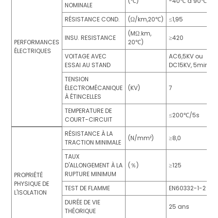
(℃)
-40℃ à 90℃
NOMINALE
RÉSISTANCE COND.
(Ω/km,20℃)
≤1,95
(MΩ.km,
INSU. RESISTANCE
≥420
PERFORMANCES
20℃)
ÉLECTRIQUES
VOITAGE AVEC
AC6,5KV ou
ESSAI AU STAND
DC15KV, 5min
TENSION
ÉLECTROMÉCANIQUE
(KV)
7
À ÉTINCELLES
TEMPERATURE DE
≤200℃/5s
COURT-CIRCUIT
RÉSISTANCE À LA
(N/mm²)
≥8,0
TRACTION MINIMALE
TAUX
D'ALLONGEMENT À LA
(％)
≥125
RUPTURE MINIMUM
PROPRIÉTÉ
PHYSIQUE DE
TEST DE FLAMME
EN60332-1-2
L'ISOLATION
DURÉE DE VIE
25 ans
THÉORIQUE