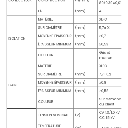
CONDUCTEUR
CONSTRUCTION
(N/mm)
80/0,39±0,015
LÀ
(mm)
4
MATÉRIEL
XLPO
SUR DIAMÈTRE
(mm)
5,7±0,1
MOYENNE ÉPAISSEUR
(mm)
≥0,7
ISOLATION
ÉPAISSEUR MINIMUM
(mm)
≥0,53
Gris et
COULEUR
marron
MATÉRIEL
XLPO
SUR DIAMÈTRE
(mm)
7,7±0,2
MOYENNE ÉPAISSEUR
(mm)
≥0,8
GAINE
ÉPAISSEUR MINIMUM
(mm)
≥0,58
Sur demande
COULEUR
du client
CA 1,0/1,0 kV
TENSION NOMINALE
(V)
CC 1,5 kV
TEMPÉRATURE