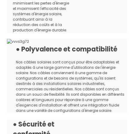
thermique
minimisent les pertes d'énergie
et maximisent l'efficacité des
Essai de pliage à froid
EN60811-1-4
systèmes d'énergie solaire,
Résistance à la lumière
contribuant ainsi à la
EN50289-4-17
du soleil
réduction des coûts et à la
production d'énergie durable.
Essai de flamme
verticale sur câble
EN60332-1-2
complet
● Polyvalence et compatibilité
Test de teneur en
EN60754-1/EN60754-2
halogène
Nos câbles solaires sont conçus pour être adaptables et
Approbations
TUV SUD EN50618:2014
adaptés à une large gamme d'utilisations de l'énergie
solaire. Nos câbles conviennent à une gamme de
configurations et de besoins de systèmes, qu'ils soient
Spécification
destinés à des installations solaires industrielles,
commerciales ou résidentielles. Nos câbles sont conçus
dans un souci de flexibilité. Ils sont disponibles en différents
calibres et longueurs pour répondre à une gamme
Diamètre
Résistanc
Section
d'exigences d'installation et offrent une intégration fluide
Construction
Conducteur
extérieur
CC du
transversale
dans une variété de configurations d'énergie solaire.
du conducteur
toronné
du câble
conducteu
(mm²)
(Φn/mm±0,015)
(Φmm±0,02)
(Φmm ±
(Ω/km)
0,02)
● Sécurité et
1×1,5
22×0,29
1,58
4.8
13.5