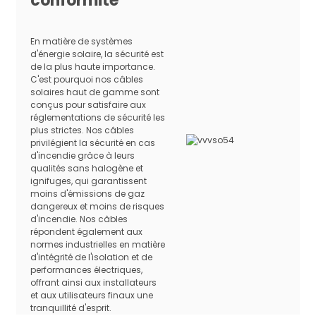
conformité
1×2,5
36×0,29
1,98
5.5
8.21
1×4.0
56×0,29
2.35
5.8
5.09
En matière de systèmes
1×6.0
84×0,29
3.06
6.6
3.39
d'énergie solaire, la sécurité est
de la plus haute importance.
1×10
80×0,4
4.6
8
1,95
C'est pourquoi nos câbles
solaires haut de gamme sont
1×16
120×0,4
5.6
10
1.24
conçus pour satisfaire aux
1×25
196×0,4
6,95
12
0,795
réglementations de sécurité les
plus strictes. Nos câbles
1×35
276×0,4
8.3
13
0,565
privilégient la sécurité en cas
d'incendie grâce à leurs
qualités sans halogène et
ignifuges, qui garantissent
moins d'émissions de gaz
dangereux et moins de risques
d'incendie. Nos câbles
répondent également aux
normes industrielles en matière
d'intégrité de l'isolation et de
performances électriques,
offrant ainsi aux installateurs
et aux utilisateurs finaux une
tranquillité d'esprit.