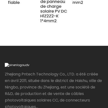
de panneau
fiable
mm2
de charge
solaire PV DC
H1Z2Z2-K
1*4mm2
Zhejiang Pntech Technology Co., LTD. a été créée
en avril 2011, située dans le district de Haishu, ville de
Ningbo, province du Zhejiang, est une société de
R&D, de production et de vente de câbles
photovoltaïques solaires CC, de connecteurs
photovoltaïques...