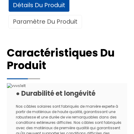
Détails Du Produit
Paramètre Du Produit
Données techniques
Caractéristiques Du
Pour le système de distribution des
Produit
Utiliser
centrales solaires
Durée de vie
25 ans (TUV)
Spécification
Standard
Origine
Chine
● Durabilité et longévité
Certification
TÜV
Nos câbles solaires sont fabriqués de manière experte à
Nom du produit
Câble solaire photovoltaïque CC
partir de matériaux de haute qualité, garantissant une
Noir, rouge, marron, gris ou
robustesse et une durée de vie remarquables dans des
Couleur
personnalisé
conditions extérieures difficiles. Nos câbles sont fabriqués
avec des matériaux de première qualité qui garantissent
1,5 mm2, 2,5 mm2, 4,0 mm2, 6,0
qu'ils peuvent supporter les conditions difficiles des