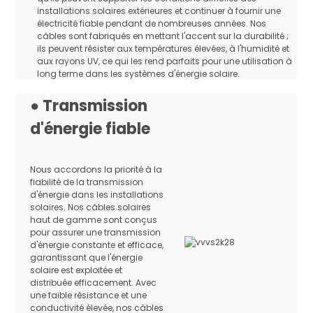
Spécification1
mm2, 10,0 mm2, 16,0 mm2, 25,0
installations solaires extérieures et continuer à fournir une
mm2, 35,0 mm2
électricité fiable pendant de nombreuses années. Nos
câbles sont fabriqués en mettant l'accent sur la durabilité ;
Nombre de cœurs
Noyau unique
ils peuvent résister aux températures élevées, à l'humidité et
Paquet de transport
Tambour ou roulement
aux rayons UV, ce qui les rend parfaits pour une utilisation à
long terme dans les systèmes d'énergie solaire.
Tension nominale
CA : 1,0/1,0 kV CC : 1,5 kV
Test de tension sur câble
● Transmission
CA : 6,5 kV CC : 15 kV, 5 min
terminé
d'énergie fiable
Température ambiante
-40℃~+90℃
Propriétés d'endurance
120℃, 2000h, allongement à la
thermique
rupture ≥ 50%
Nous accordons la priorité à la
fiabilité de la transmission
Essai de pression à
EN60811-3-1
d'énergie dans les installations
haute température
solaires. Nos câbles solaires
Test de chaleur humide
EN60068-2-78
haut de gamme sont conçus
pour assurer une transmission
Résistance aux acides et
EN60811-2-1
d'énergie constante et efficace,
aux alcalis
garantissant que l'énergie
Résistance de la zone O
solaire est exploitée et
EN50396
sur l'ensemble du câble
distribuée efficacement. Avec
une faible résistance et une
Test d'endurance
conductivité élevée, nos câbles
EN60216-2