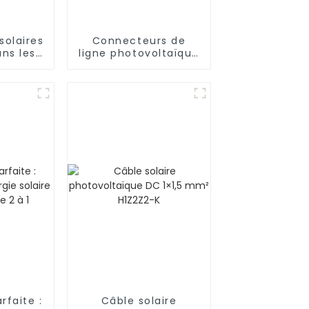
solaires
Connecteurs de
ns les
ligne photovoltaïque
es
1000 V de haute
ïques
qualité 2 à 1 Y
rfaite :
Câble solaire