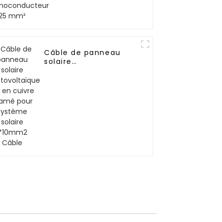
Câble de panneau
solaire
photovoltaïque DC en
cuivre étamé pour
système solaire
1*10mm2 Câble