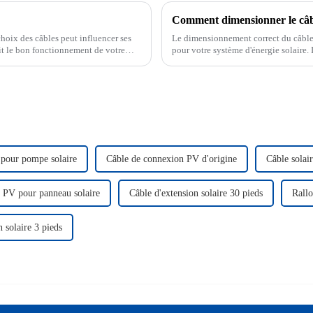
Comment dimensionner le câb
choix des câbles peut influencer ses
Le dimensionnement correct du câble
it le bon fonctionnement de votre
pour votre système d'énergie solaire. I
photovoltaïque CC H1Z2Z2-K peut gér
 pour pompe solaire
Câble de connexion PV d'origine
Câble solai
 PV pour panneau solaire
Câble d'extension solaire 30 pieds
Rallo
 solaire 3 pieds