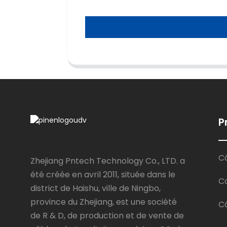
P
Câ
Zhejiang Pntech Technology Co., LTD. a
été créée en avril 2011, située dans le
C
district de Haishu, ville de Ningbo,
province du Zhejiang, est une société
Câ
de R & D, de production et de vente de