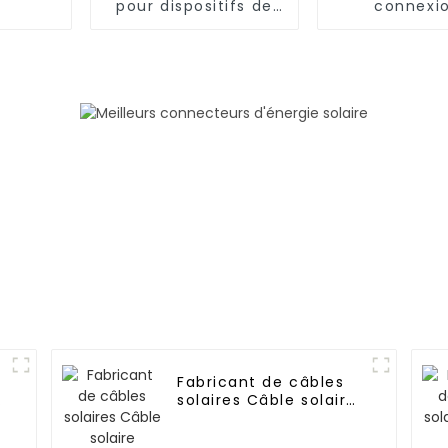
pour dispositifs de
connexi
connexion
d'énergie s
photovoltaïques
1 500 V en Y 
Fabricant de câbles
solaires Câble solaire
monoconducteur 16
mm2