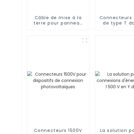
Câble de mise à la
Connecteurs 
terre pour panneau
de type T da
solaire
systèm
photovoltaïque pour
photovolta
instrumentation
électrique 1 x 16 mm²
Connecteurs 1500V
La solution pa