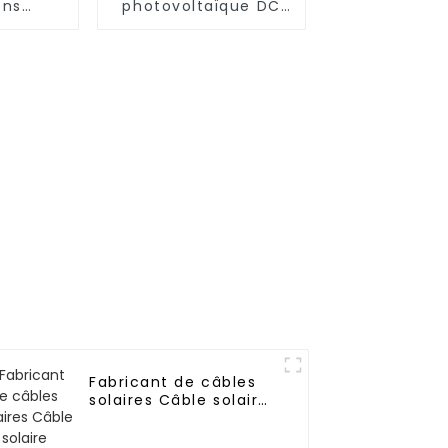
ons
photovoltaïque DC
olaire
1×1,5 mm² H1Z2Z2-K
de 2 à 1
Fabricant de câbles
solaires Câble solaire
monoconducteur 25
mm²