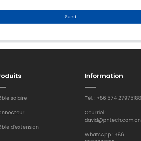
Send
roduits
Information
ble solaire
Tél. : +86 574 2797518
onnecteur
Courriel :
david@pntech.com.cn
ble d'extension
WhatsApp : +86