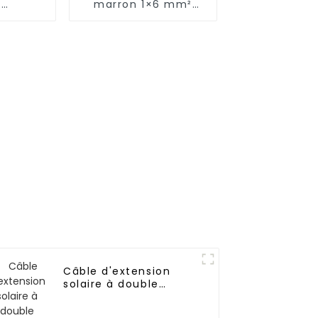
e
marron 1×6 mm²
que DC
pour photovoltaïque
étamé
 solaire
âble
Câble d'extension
solaire à double
extrémité avec
connecteur pour