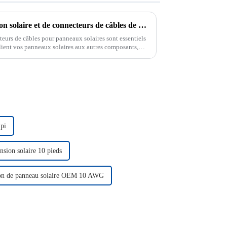
les différents types de connexion solaire et de connecteurs de câbles de panneaux solaires
teurs de câbles pour panneaux solaires sont essentiels
relient vos panneaux solaires aux autres composants,
de. Sans une connexion fiable…
 pi
nsion solaire 10 pieds
ion de panneau solaire OEM 10 AWG