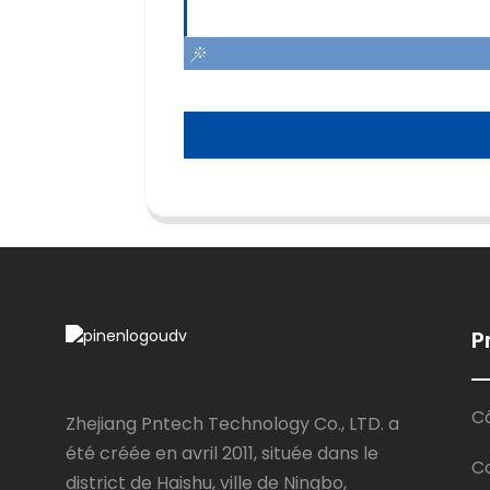
P
Câ
Zhejiang Pntech Technology Co., LTD. a
été créée en avril 2011, située dans le
C
district de Haishu, ville de Ningbo,