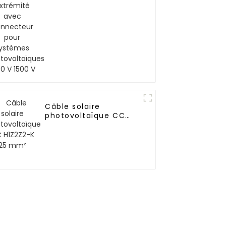
systèmes
photovoltaïques 1000
V 1500 V
Câble solaire
photovoltaïque CC
H1Z2Z2-K 25 mm²