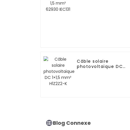
62930 IEC131
Câble solaire
photovoltaïque DC
1×1,5 mm² H1Z2Z2-K
Blog Connexe