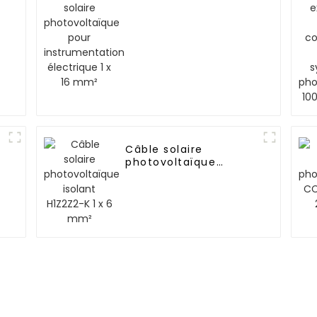
instrumentation
électrique 1 x 16 mm²
Câble solaire
photovoltaïque
isolant H1Z2Z2-K 1 x 6
mm²