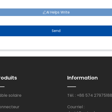
AI Helps Write
Send
roduits
Information
ble solaire
Tél. : +86 574 2797518
onnecteur
Courriel :