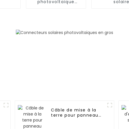
photovoltaïque
solair
Module de panneau
photovoltaï
solaire
en cuivre 
photovoltaïque à
pour système
trois voies
1*10mm2 C
Connecteur en T à
deux collecteurs
Adaptateur 1000 V
Câble de mise à la
terre pour panneau
solaire
photovoltaïque pour