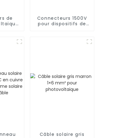
rs de
Connecteurs 1500V
oltaïque
pour dispositifs de
haute
connexion
à 1 Y
photovoltaïques
anneau
Câble solaire gris