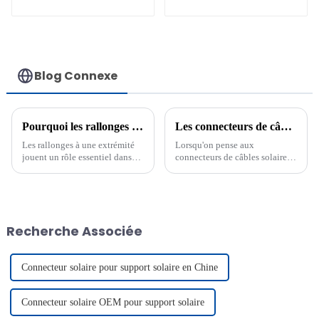
isolant H1Z2Z2-K 1 x
H1Z2Z2-K 25 mm²
6 mm²
Blog Connexe
Pourquoi les rallonges à extrémité unique sont essentielles pour les systèmes solaires photovoltaïques
Les connecteurs de câbles solaires sont-ils vraiment étanches ?
Les rallonges à une extrémité
Lorsqu'on pense aux
jouent un rôle essentiel dans
connecteurs de câbles solaires,
les systèmes solaires
l'étanchéité n'est peut-être pas
photovoltaïques. Elles assurent
la première chose qui vient à
un transfert d'énergie efficace,
l'esprit. Pourtant, c'est une
améliorent la flexibilité du
caractéristique essentielle,
système et renforcent la
surtout pour les installations
Recherche Associée
sécurité. Ces câbles, comme le
extérieures. La plupart des
Pntech DC Solar P...
connecteurs de câbles
solaires…
Connecteur solaire pour support solaire en Chine
Connecteur solaire OEM pour support solaire