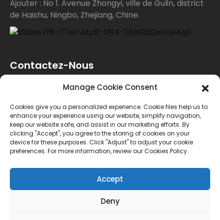
Ajouter : No 1. Avenue Zhongyi, ville de Gulin, district
de Haishu, Ningbo, Zhejiang, Chine.
Contactez-Nous
Manage Cookie Consent
Pour toute demande de renseignements sur nos
Cookies give you a personalized experience. Cookie files help us to
produits ou notre liste de prix, veuillez nous laisser
enhance your experience using our website, simplify navigation,
keep our website safe, and assist in our marketing efforts. By
votre e-mail et nous vous contacterons dans les 24
clicking "Accept", you agree to the storing of cookies on your
device for these purposes. Click "Adjust" to adjust your cookie
heures.
preferences. For more information, review our Cookies Policy.
ENQUÊTE
Accept
Deny
© Copyright - 2010-2024 : Tous droits réservés.