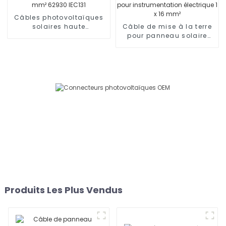
deux collecteurs
Adaptateur 1000 V
Câbles photovoltaïques
solaires haute
Câble de mise à la terre
performance 1,5 mm²
pour panneau solaire
62930 IEC131
photovoltaïque pour
instrumentation
électrique 1 x 16 mm²
Produits Les Plus Vendus