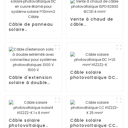
Vente à chaud de
Câble de panneau
câble
solaire
photovoltaïque
photovoltaïque DC
XLPO 62930 IEC131 4
en cuivre étamé
mm²
pour système
solaire 1*10mm2
Câble
Câble solaire
Câble d'extension
photovoltaïque DC
solaire à double
1×1,5 mm² H1Z2Z2-K
extrémité avec
connecteur pour
systèmes
photovoltaïques
1000 V 1500 V
Câble solaire
Câble solaire
photovoltaïque
photovoltaïque CC