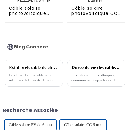
Câble solaire
Câble solaire
photovoltaïque
photovoltaïque CC
isolant H1Z2Z2-K 1 x
H1Z2Z2-K 25 mm²
6 mm²
Blog Connexe
Est-il préférable de choisir un câble photovoltaïque bipolaire ou monopolaire ?
Durée de vie des câbles photovoltaïques : ce que vous devez savoir
Le choix du bon câble solaire
Les câbles photovoltaïques,
influence l'efficacité de votre
communément appelés câbles
système énergétique. Les
solaires, jouent un rôle crucial
câbles unipolaires supportent
dans les systèmes d'énergie
efficacement les courants
solaire. Leur durée de vie est
élevés et la chaleur, ce qui les
généralement de 25 à 30 ans, à
rend parfaits pour les
condition d'être bien
Recherche Associée
installations exigeantes. Les
entretenus. La qualité des
câbles bipolaires…
matériaux, l'environnement...
Câble solaire PV de 6 mm
Câble solaire CC 6 mm