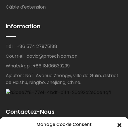
Câble d'extension
Information
Tél. : +86 574 27975188
Courriel : david@pntech.com.cn
WhatsApp : +86 18106639299
Ajouter : No 1. Avenue Zhongyi, ville de Gulin, district
de Haishu, Ningbo, Zhejiang, Chine.
Contactez-Nous
Manage Cookie Consent