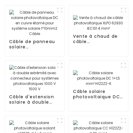
Vente à chaud de
Câble de panneau
câble
solaire
photovoltaïque
photovoltaïque DC
XLPO 62930 IEC131 4
en cuivre étamé
mm²
pour système
solaire 1*10mm2
Câble
Câble solaire
Câble d'extension
photovoltaïque DC
solaire à double
1×1,5 mm² H1Z2Z2-K
extrémité avec
connecteur pour
systèmes
photovoltaïques
1000 V 1500 V