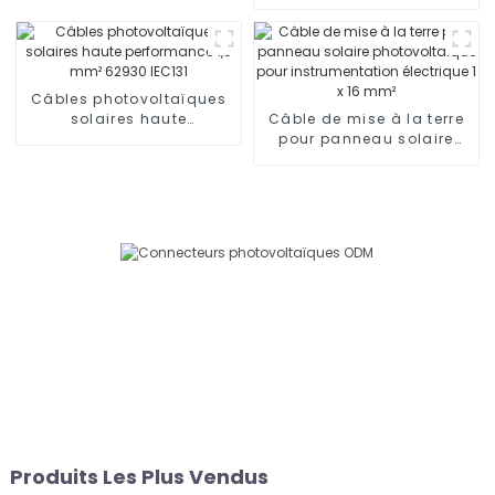
de panneau solaire
photovoltaïque à trois
voies Connecteur en T à
deux collecteurs
Adaptateur 1000 V
Câbles photovoltaïques
solaires haute
Câble de mise à la terre
performance 1,5 mm²
pour panneau solaire
62930 IEC131
photovoltaïque pour
instrumentation
électrique 1 x 16 mm²
Produits Les Plus Vendus