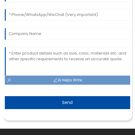
AI Helps Write
Send