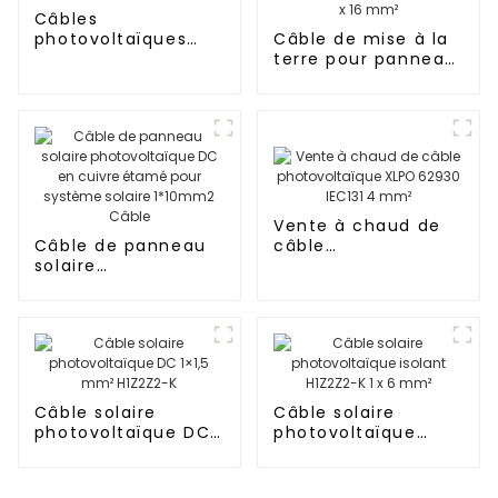
Câbles
photovoltaïques
Câble de mise à la
solaires haute
terre pour panneau
performance 1,5
solaire
mm² 62930 IEC131
photovoltaïque
pour
instrumentation
électrique 1 x 16
mm²
Vente à chaud de
Câble de panneau
câble
solaire
photovoltaïque
photovoltaïque DC
XLPO 62930 IEC131 4
en cuivre étamé
mm²
pour système
solaire 1*10mm2
Câble
Câble solaire
Câble solaire
photovoltaïque DC
photovoltaïque
1×1,5 mm² H1Z2Z2-K
isolant H1Z2Z2-K 1 x
6 mm²