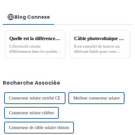
Blog Connexe
Quelle est la différence entre le courant alternatif et le courant continu solaire ?
Câble photovoltaïque 6 mm² H1Z2Z2-K EN50618, fabricant
L'électricité circule
Il est essentiel de trouver un
différemment dans les systèmes
fabricant fiable pour votre
CA et CC. Le CA alterne les
câble solaire H1Z2Z2-K de 6
directions, tandis que le CC
mm². Un câble solaire de haute
circule de façon constante dans
qualité garantit le
une seule direction. Les
fonctionnement sûr et efficace
panneaux solaires produisent
de votre système solaire. Les
Recherche Associée
du CC, mais la plupart des
câbles solaires certifiés sont…
foyers utilisent le CA. C'est…
Connecteur solaire certifié CE
Meilleur connecteur solaire
Connecteur solaire célèbre
Connecteur de câble solaire chinois