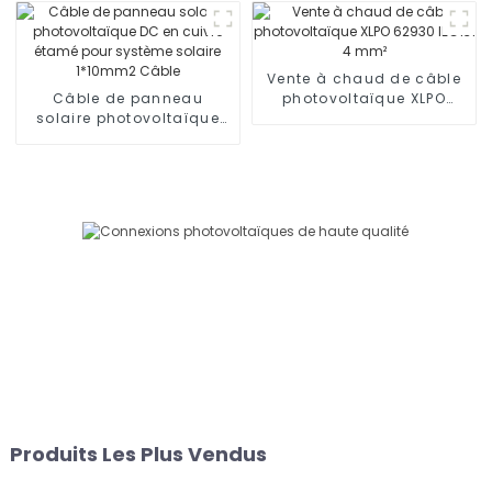
photovoltaïque à trois
électrique 1 x 16 mm²
voies Connecteur en T à
deux collecteurs
Adaptateur 1000 V
Vente à chaud de câble
Câble de panneau
photovoltaïque XLPO
solaire photovoltaïque
62930 IEC131 4 mm²
DC en cuivre étamé pour
système solaire 1*10mm2
Câble
Produits Les Plus Vendus