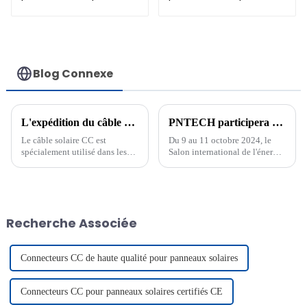
1×1,5 mm² H1Z2Z2-K
isolant H1Z2Z2-K 1 x
6 mm²
Blog Connexe
L'expédition du câble solaire 6 mm
PNTECH participera au Salon international de l'énergie verte de Malaisie 2024
Le câble solaire CC est
Du 9 au 11 octobre 2024, le
spécialement utilisé dans les
Salon international de l'énergie
systèmes de production
verte de Malaisie (IGEM) se
d'énergie solaire. Il permet de
tiendra à Kuala Lumpur. Il
transmettre l'énergie produite
s'agit du salon professionnel le
par les panneaux solaires à
plus influent consacré aux
l'onduleur ou au réseau
technologies vertes et à
Recherche Associée
électrique. Le câble CC de 6
l'environnement.
mm est un câble couramment
utilisé...
Connecteurs CC de haute qualité pour panneaux solaires
Connecteurs CC pour panneaux solaires certifiés CE