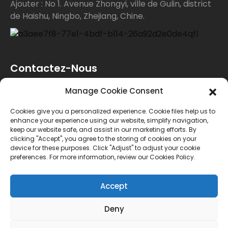
Ajouter : No 1. Avenue Zhongyi, ville de Gulin, district
de Haishu, Ningbo, Zhejiang, Chine.
Contactez-Nous
Manage Cookie Consent
Pour toute demande de renseignements sur nos
Cookies give you a personalized experience. Cookie files help us to
produits ou notre liste de prix, veuillez nous laisser
enhance your experience using our website, simplify navigation,
keep our website safe, and assist in our marketing efforts. By
votre e-mail et nous vous contacterons dans les 24
clicking "Accept", you agree to the storing of cookies on your
device for these purposes. Click "Adjust" to adjust your cookie
heures.
preferences. For more information, review our Cookies Policy.
ENQUÊTE
Accept
Deny
© Copyright - 2010-2024 : Tous droits réservés.