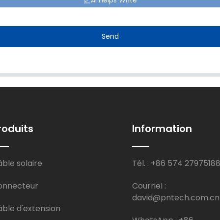
AI Helps Write
Send
roduits
Information
ble solaire
Tél. : +86 574 2797518
onnecteur
Courriel :
david@pntech.com.cn
ble d'extension