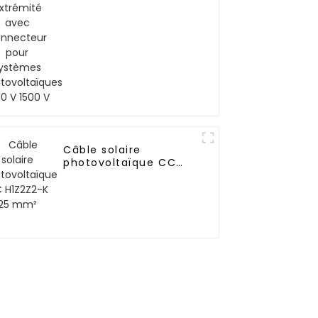
systèmes
photovoltaïques 1000
V 1500 V
Câble solaire
photovoltaïque CC
H1Z2Z2-K 25 mm²