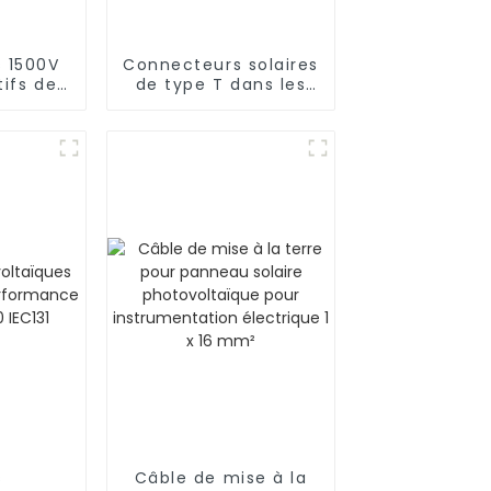
 1500V
Connecteurs solaires
tifs de
de type T dans les
on
systèmes
ïques
photovoltaïques
s
Câble de mise à la