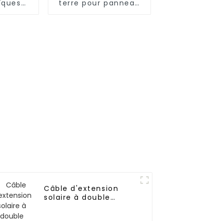
ïques
terre pour panneau
aute
solaire
e 1,5
photovoltaïque pour
IEC131
instrumentation
électrique 1 x 16 mm²
Câble d'extension
solaire à double
extrémité avec
connecteur pour