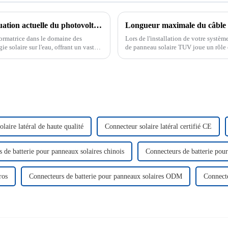
PENTECH Blue Ocean Nouvel article : Situation actuelle du photovoltaïque offshore et exploration des tendances de développement futures
Longueur maximale du câble 
formatrice dans le domaine des
Lors de l'installation de votre systèm
e solaire sur l'eau, offrant un vaste
de panneau solaire TUV joue un rôle es
loppement…
la sécurité de votre système. Des câ
laire latéral de haute qualité
Connecteur solaire latéral certifié CE
 de batterie pour panneaux solaires chinois
Connecteurs de batterie pou
ros
Connecteurs de batterie pour panneaux solaires ODM
Connecte