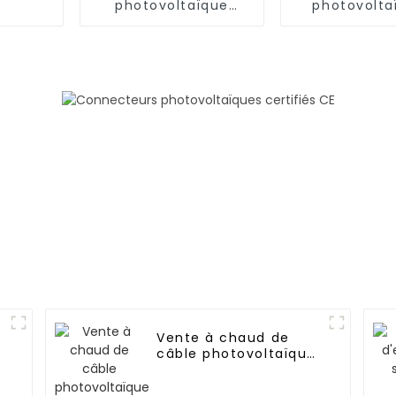
photovoltaïque
photovolta
Module de panneau
solaires h
solaire
performanc
photovoltaïque à
mm² 62930 
trois voies
Connecteur en T à
deux collecteurs
Adaptateur 1000 V
Vente à chaud de
câble photovoltaïque
n
XLPO 62930 IEC131 4
mm²