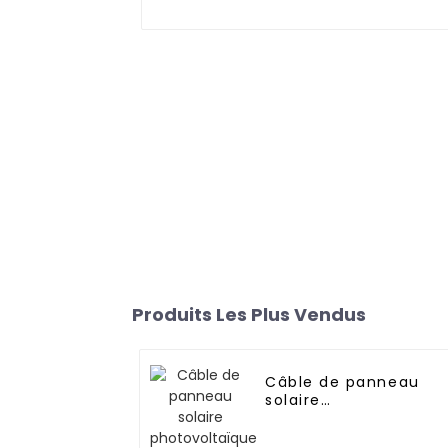
Produits Les Plus Vendus
Câble de panneau
solaire
photovoltaïque DC e
cuivre étamé pour