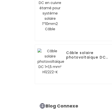
système solaire
1*10mm2 Câble
Câble solaire
photovoltaïque DC
1×1,5 mm² H1Z2Z2-K
Blog Connexe