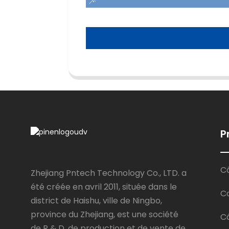
P
Câ
Zhejiang Pntech Technology Co., LTD. a
été créée en avril 2011, située dans le
C
district de Haishu, ville de Ningbo,
province du Zhejiang, est une société
Câ
de R & D, de production et de vente de