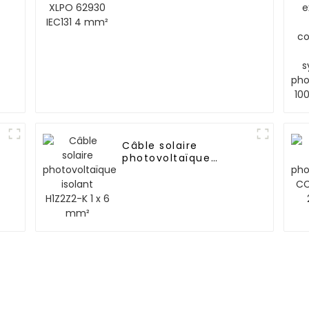
Câble solaire
photovoltaïque
isolant H1Z2Z2-K 1 x 6
mm²