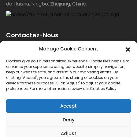
de Haishu, Ningbo, Zhejiang, Chine.
Contactez-Nous
Manage Cookie Consent
Pour toute demande de renseignements sur nos
Cookies give you a personalized experience. Cookie files help us to
produits ou notre liste de prix, veuillez nous laisser
enhance your experience using our website, simplify navigation,
keep our website safe, and assist in our marketing efforts. By
votre e-mail et nous vous contacterons dans les 24
clicking "Accept", you agree to the storing of cookies on your
device for these purposes. Click "Adjust" to adjust your cookie
heures.
preferences. For more information, review our Cookies Policy.
ENQUÊTE
Accept
Deny
© Copyright - 2010-2024 : Tous droits réservés.
Adjust