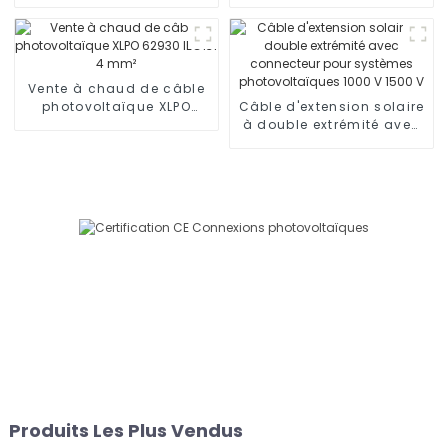
photovoltaïque pour
DC en cuivre étamé pour
instrumentation
système solaire 1*10mm2
électrique 1 x 16 mm²
Câble
Vente à chaud de câble
photovoltaïque XLPO
Câble d'extension solaire
62930 IEC131 4 mm²
à double extrémité avec
connecteur pour
systèmes
photovoltaïques 1000 V
1500 V
Produits Les Plus Vendus