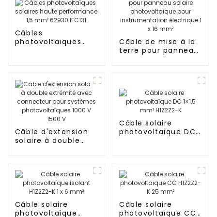
Câbles
photovoltaïques
Câble de mise à la
solaires haute
terre pour panneau
performance 1,5
solaire
mm² 62930 IEC131
photovoltaïque
pour
instrumentation
électrique 1 x 16
mm²
Câble solaire
Câble d'extension
photovoltaïque DC
solaire à double
1×1,5 mm² H1Z2Z2-K
extrémité avec
connecteur pour
systèmes
photovoltaïques
1000 V 1500 V
Câble solaire
Câble solaire
photovoltaïque
photovoltaïque CC