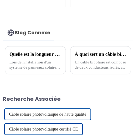
isolant H1Z2Z2-K 1 x
H1Z2Z2-K 25 mm²
6 mm²
Blog Connexe
Quelle est la longueur maximale d'un câble d'extension de panneau solaire ?
À quoi sert un câble bipolaire ?
Lors de l'installation d'un
Un câble bipolaire est composé
système de panneaux solaires,
de deux conducteurs isolés, ce
la longueur de la rallonge pour
qui le rend idéal pour la
le raccordement des panneaux
transmission d'énergie
solaires joue un rôle important
électrique ou de signaux. On le
dans le bon fonctionnement de
retrouve souvent dans les
votre système. Des câbles plus
câblages automobiles, les
Recherche Associée
longs peuvent entraîner des
appareils électroménagers et les
pertes d'énergie.
systèmes solaires.
Câble solaire photovoltaïque de haute qualité
Câble solaire photovoltaïque certifié CE