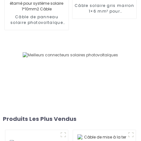
deux collecteurs
Câble solaire gris marron
Adaptateur 1000 V
1×6 mm² pour
Câble de panneau
photovoltaïque
solaire photovoltaïque
DC en cuivre étamé pour
système solaire 1*10mm2
Câble
Produits Les Plus Vendus