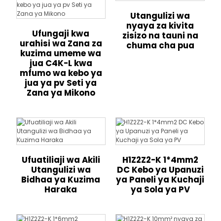
Utangulizi wa
nyaya za kivita
Ufungaji kwa
zisizo na tauni na
urahisi wa Zana za
chuma cha pua
kuzima umeme wa
jua C4K-L kwa
mfumo wa kebo ya
jua ya pv Seti ya
Zana ya Mikono
Ufuatiliaji wa Akili
H1Z2Z2-K 1*4mm2
Utangulizi wa
DC Kebo ya Upanuzi
Bidhaa ya Kuzima
ya Paneli ya Kuchaji
Haraka
ya Sola ya PV