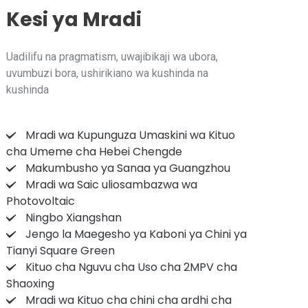
Kesi ya Mradi
Uadilifu na pragmatism, uwajibikaji wa ubora,
uvumbuzi bora, ushirikiano wa kushinda na
kushinda
Mradi wa Kupunguza Umaskini wa Kituo
cha Umeme cha Hebei Chengde
Makumbusho ya Sanaa ya Guangzhou
Mradi wa Saic uliosambazwa wa
Photovoltaic
Ningbo Xiangshan
Jengo la Maegesho ya Kaboni ya Chini ya
Tianyi Square Green
Kituo cha Nguvu cha Uso cha 2MPV cha
Shaoxing
Mradi wa Kituo cha chini cha ardhi cha