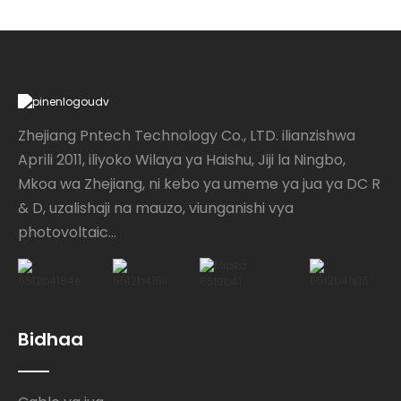
Zhejiang Pntech Technology Co., LTD. ilianzishwa
Aprili 2011, iliyoko Wilaya ya Haishu, Jiji la Ningbo,
Mkoa wa Zhejiang, ni kebo ya umeme ya jua ya DC R
& D, uzalishaji na mauzo, viunganishi vya
photovoltaic...
Bidhaa