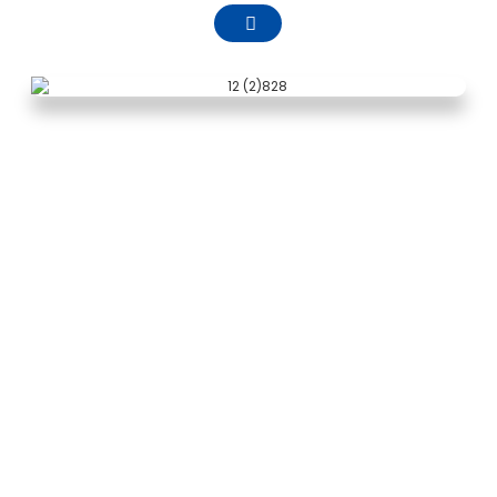
WASIFU WA
KAMPUNI
Zhejiang Pntech Technology Co., LTD. ilianzishwa
Aprili 2011, iliyoko katika Wilaya ya Haishu, Jiji la
Ningbo, Mkoa wa Zhejiang, ni kebo ya umeme
ya jua ya DC R & D, uzalishaji na mauzo,
viunganishi vya photovoltaic. Utafiti na