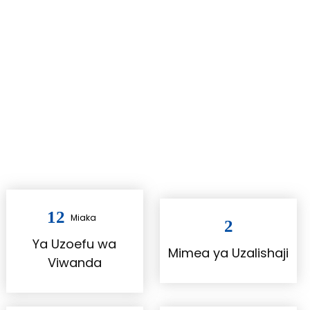
ISO14001 usimamizi wa biashara ya vyeti, na
kupata TUV, IEC, CQC, CPR na vyeti CE, 2023 mauzo
ya kimataifa ya yuan milioni 350, bidhaa kuuzwa
kwa 108. mataifa duniani kote.
+
UTHIBITISHO
+
HUDUMA YA UBORA
12
Miaka
2
Ya Uzoefu wa
Mimea ya Uzalishaji
Viwanda