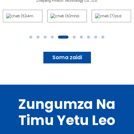
Zhejiang Pntech Technology Co., LTD.
Soma zaidi
Zungumza Na
Timu Yetu Leo