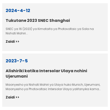
2024-4-12
Tukutane 2023 SNEC Shanghai
SNEC ya 16 (2023) ya Kimataifa ya Photovoltaic ya Sola na
Nishati Mahiri...
Zaidi >>
2023-7-5
Alishiriki katika Intersolar Ulaya nchini
Ujerumani
Maonyesho ya Nishati Mahiri ya Ulaya huko Munich, Ujerumani,
Maonyesho ya Photovoltaic Intersolar Ulaya yalifanyika kama
ilivyopangwa nchini Ujerumani.
Zaidi >>