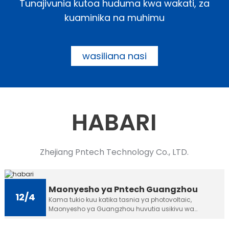
Tunajivunia kutoa huduma kwa wakati, za
kuaminika na muhimu
wasiliana nasi
HABARI
Zhejiang Pntech Technology Co., LTD.
Maonyesho ya Pntech Guangzhou
12/4
Kama tukio kuu katika tasnia ya photovoltaic,
Maonyesho ya Guangzhou huvutia usikivu wa
biashara nyingi za ndani na nje na wageni kila ...