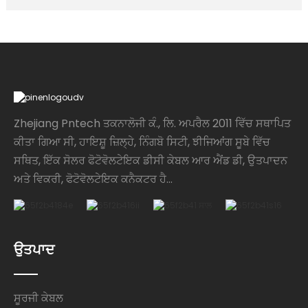
Zhejiang Pntech ਤਕਨਾਲੋਜੀ ਕੰ., ਲਿ. ਅਪਰੈਲ 2011 ਵਿੱਚ ਸਥਾਪਿਤ
ਕੀਤਾ ਗਿਆ ਸੀ, ਹਾਇਸ਼ੂ ਜ਼ਿਲ੍ਹੇ, ਨਿੰਗਬੋ ਸਿਟੀ, ਝੀਜਿਆਂਗ ਸੂਬੇ ਵਿੱਚ
ਸਥਿਤ, ਇੱਕ ਸੋਲਰ ਫੋਟੋਵੋਲਟੇਇਕ ਡੀਸੀ ਕੇਬਲ ਆਰ ਐਂਡ ਡੀ, ਉਤਪਾਦਨ
ਅਤੇ ਵਿਕਰੀ, ਫੋਟੋਵੋਲਟੇਇਕ ਕਨੈਕਟਰ ਹੈ...
ਉਤਪਾਦ
ਸੂਰਜੀ ਕੇਬਲ