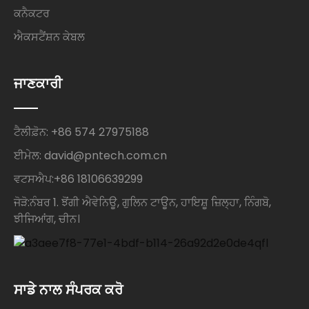
ਕਨੈਕਟਰ
ਐਕਸਟੈਂਸ਼ਨ ਕੇਬਲ
ਜਾਣਕਾਰੀ
ਟੈਲੀਫ਼ੋਨ: +86 574 27975188
ਈਮੇਲ: david@pntech.com.cn
ਵਟਸਐਪ:+86 18106639299
ਜੋੜੋ:ਨੰਬਰ 1. ਝੋਂਗੀ ਐਵੇਨਿਊ, ਗੁਲਿਨ ਟਾਊਨ, ਹਾਇਸ਼ੂ ਜ਼ਿਲ੍ਹਾ, ਨਿੰਗਬੋ,
ਝੀਜਿਆਂਗ, ਚੀਨ।
ਸਾਡੇ ਨਾਲ ਸੰਪਰਕ ਕਰੋ