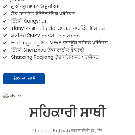
ਗੁਆਂਗਜ਼ੂ ਆਰਟ ਮਿਊਜ਼ੀਅਮ
ਸੈਕ ਵਿਤਰਿਤ ਫੋਟੋਵੋਲਟੇਇਕ ਪ੍ਰੋਜੈਕਟ
ਨਿੰਗਬੋ Xiangshan
Tianyi ਵਰਗ ਗ੍ਰੀਨ ਘੱਟ-ਕਾਰਬਨ ਪਾਰਕਿੰਗ ਇਮਾਰਤ
ਸ਼ੌਕਸਿੰਗ 2MPV ਸਰਫੇਸ ਪਾਵਰ ਸਟੇਸ਼ਨ
Heilongjiang 200MWP ਗਰਾਊਂਡ ਸਟੇਸ਼ਨ ਪ੍ਰੋਜੈਕਟ
ਨਿੰਗਬੋ Shenzhou ਟੈਕਸਟਾਈਲ ਫੈਕਟਰੀ
Shaoxing Paojiang ਉਦਯੋਗਿਕ ਜ਼ੋਨ ਪ੍ਰਾਜੈਕਟ
ਜਿਆਦਾ ਜਾਣੋ
ਸਹਿਕਾਰੀ ਸਾਥੀ
Zhejiang Pntech ਤਕਨਾਲੋਜੀ ਕੰ., ਲਿ.