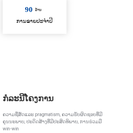
90
ລ້ານ
ການຂາຍປະຈໍາປີ
ກໍລະນີໂຄງການ
ຄວາມຊື່ສັດແລະ pragmatism, ຄວາມຮັບຜິດຊອບທີ່ມີ
ຄຸນນະພາບ, ປະດິດສ້າງທີ່ມີປະສິດທິພາບ, ການຮ່ວມມື
win-win