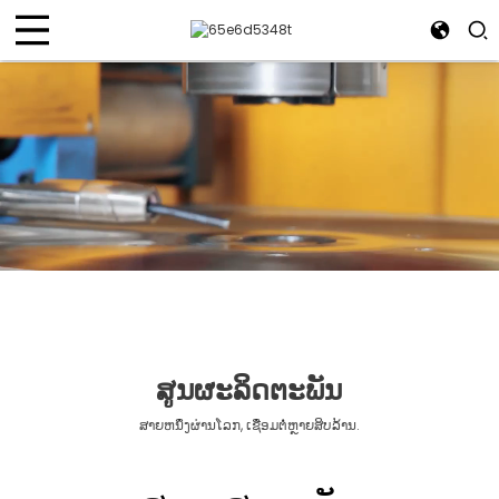
ສູນຜະລິດຕະພັນ
ສາຍຫນຶ່ງຜ່ານໂລກ, ເຊື່ອມຕໍ່ຫຼາຍສິບລ້ານ.