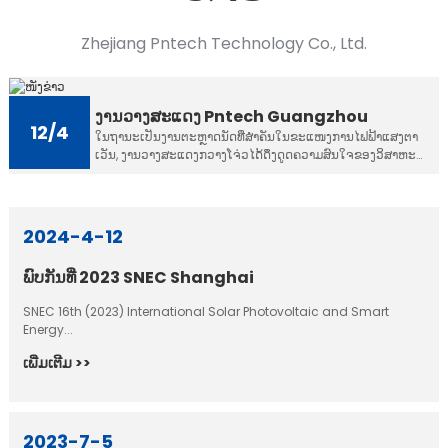
Zhejiang Pntech Technology Co., Ltd.
ງານວາງສະແດງ Pntech Guangzhou
12/4
​ໃນ​ຖາ​ນະ​ເປັນ​ງານ​ຕະຫຼາດນັດ​ທີ່​ສຳຄັນ​ໃນ​ຂະ​ແໜງ​ການ​ໄຟຟ້າ​ແສງ​ຕາ​
ເວັນ, ງານ​ວາງສະ​ແດງ​ກວາງ​ໂຈ່​ວ​ໄດ້​ດຶງ​ດູດ​ຄວາມ​ສົນ​ໃຈ​ຂອງ​ວິ​ສາ​ຫະ
ກິດ​ພາຍ​ໃນ ​ແລະ ຕ່າງປະ​ເທດ​ເປັນ​ຈຳນວນ​ຫຼວງ​ຫຼາຍ ​ແລະ ​ແຂກ​ທ່ອງ​
ທ່ຽວ​ທຸກໆ...
2024-4-12
ພົບກັນທີ່ 2023 SNEC Shanghai
SNEC 16th (2023) International Solar Photovoltaic and Smart
Energy...
ເພີ່ມ​ເຕີມ >>
2023-7-5