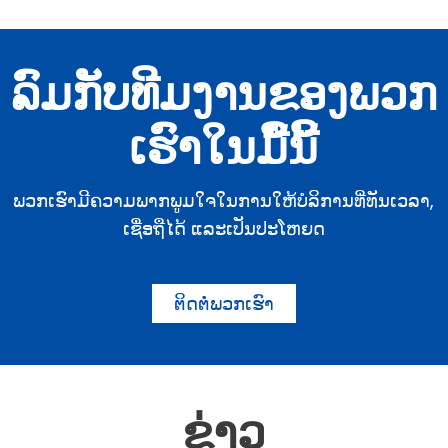
ລົມກັບທີມງານຂອງພວກ
ເຮົາໃນມື້ນີ້
ພວກເຮົາມີຄວາມພາກພູມໃຈໃນການໃຫ້ບໍລິການທີ່ທັນເວລາ,
ເຊື່ອຖືໄດ້ ແລະເປັນປະໂຫຍດ
ຕິດຕໍ່ພວກເຮົາ
ຂ່າວ