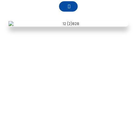
ຂໍ້ມູນບໍລິສັດ
Zhejiang Pntech Technology Co., Ltd. ໄດ້ສ້າງຕັ້ງຂຶ້ນ
ໃນເດືອນເມສາ 2011, ຕັ້ງຢູ່ໃນ Haishu ເມືອງ, Ningbo
ເມືອງ, ແຂວງ Zhejiang, ເປັນສາຍໄຟ DC photovoltaic
ແສງຕາເວັນ R & D, ການຜະລິດແລະການຂາຍ, ການເຊື່ອມຕໍ່
photovoltaic. ການຄົ້ນຄວ້າແລະການພັດທະນາ, ການ
ຜະລິດແລະການຂາຍ, ເຊັ່ນດຽວກັນກັບ harness ສາຍໄຟ
photovoltaic, ຊຸດ photovoltaic convergence,
ການຄົ້ນຄວ້າແລະການພັດທະນາເຄື່ອງມືການຕິດຕັ້ງ