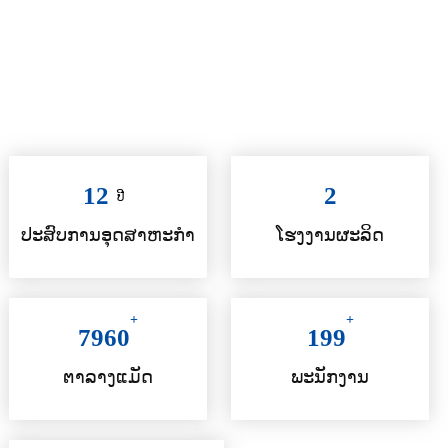
+
ການກວດສອບຄວາມຖືກຕ້ອງ
+
ການບໍລິການຄຸນນະພາບ
12
2
ປີ
ປະສົບການອຸດສາຫະກໍາ
ໂຮງງານຜະລິດ
+
+
7960
199
ຕາລາງແມັດ
ພະນັກງານ