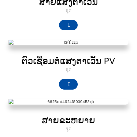
ສາຍແສງຕາເວັນ
ຊຸດ
ຕົວເຊື່ອມຕໍ່ແສງຕາເວັນ PV
ຊຸດ
ສາຍຂະຫຍາຍ
ຊຸດ