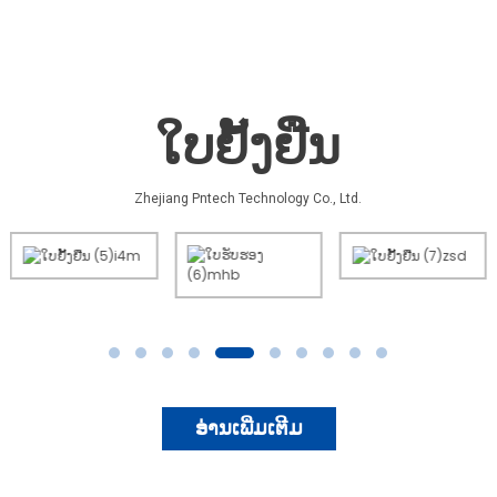
ໃບຢັ້ງຢືນ
Zhejiang Pntech Technology Co., Ltd.
ອ່ານເພີ່ມເຕີມ