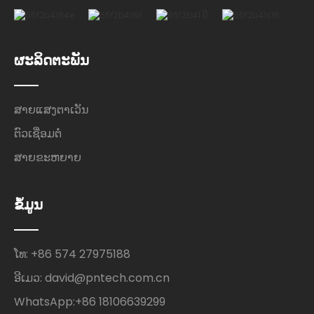
ຜະລິດຕະພັນ
ສາຍແສງຕາເວັນ
ຕົວເຊື່ອມຕໍ່
ສາຍຂະຫຍາຍ
ຂໍ້ມູນ
ໂທ: +86 574 27975188
ອີເມວ: david@pntech.com.cn
WhatsApp:+86 18106639299