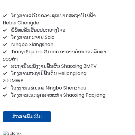
ໂຄງ​ການ​ແກ້​ໄຂ​ຄວາມ​ທຸກ​ຍາກ​ສະ​ຖາ​ນີ​ໄຟ​ຟ້າ
Hebei Chengde​
ພິພິທະພັນສິລະປະກວາງໂຈວ
ໂຄງ​ການ​ກະ​ຈາຍ Saic​
Ningbo Xiangshan
Tianyi Square Green ອາຄານບ່ອນຈອດລົດຄາ
ບອນຕ່ໍາ
ສະຖານີພະລັງງານພື້ນຜິວ Shaoxing 2MPV
ໂຄງການສະຖານີພື້ນດິນ Heilongjiang
200MWP
ໂຮງງານແຜ່ນແພ Ningbo Shenzhou
ໂຄງການເຂດອຸດສາຫະກຳ Shaoxing Paojiang
ສຶກສາເພີ່ມເຕີມ