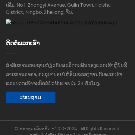
ເພີ່ມ: No 1. Zhongyi Avenue, Gulin Town, Haishu
District, Ningbo, Zhejiang, ຈີນ.
ຕິດຕໍ່ພວກເຮົາ
ສໍາ​ລັບ​ການ​ສອບ​ຖາມ​ກ່ຽວ​ກັບ​ຜະ​ລິດ​ຕະ​ພັນ​ຂອງ​ພວກ​ເຮົາ​ຫຼື​ບັນ​ຊີ​
ລາຍ​ການ​ລາ​ຄາ​, ກະ​ລຸ​ນາ​ປ່ອຍ​ໃຫ້​ອີ​ເມລ​ຂອງ​ທ່ານ​ກັບ​ພວກ​ເຮົາ​
ແລະ​ພວກ​ເຮົາ​ຈະ​ຕິດ​ຕໍ່​ພົວ​ພັນ​ພາຍ​ໃນ 24 ຊົ່ວ​ໂມງ​.
ສອບຖາມ
© ສະຫງວນລິຂະສິດ - 2010-2024 : All Rights Reserved.
ແຜນຜັງເວັບໄຊທ໌
-- SitemapTrans
-- ຄົ້ນຫາສູງສຸດ