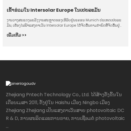
ເຂົ້າຮ່ວມໃນ Intersolar Europe ໃນເຢຍລະມັນ
ງານ​ວາງສະ​ແດງ​ພະລັງງານ​ສະຫຼາດ​ຂອງ​ເອີ​ລົບ​ຢູ່​ນະຄອນ Munich ປະ​ເທດ​ເຢຍລະ​
ມັນ, ​ເຄື່ອງ​ໄຟຟ້າ​ແສງ​ຕາ​ເວັນ Intersolar Europe ​ໄດ້​ຈັດ​ຂຶ້ນ​ຕາມ​ກຳນົດ​ທີ່​ຈັດ​ຂຶ້ນ​ຢູ່​
ເຢຍລະ​ມັນ.
ເພີ່ມ​ເຕີມ >>
Zhejiang Pntech Technology Co., Ltd. ໄດ້​ສ້າງ​ຕັ້ງ​ຂຶ້ນ​ໃນ​
ເດືອນ​ເມ​ສາ 2011​, ຕັ້ງ​ຢູ່​ໃນ Haishu ເມືອງ Ningbo ເມືອງ
Zhejiang Zhejiang ເປັນ​ແສງ​ຕາ​ເວັນ​ສາຍ photovoltaic DC
R & D​, ການ​ຜະ​ລິດ​ແລະ​ການ​ຂາຍ​, ການ​ເຊື່ອມ​ຕໍ່ photovoltaic
...