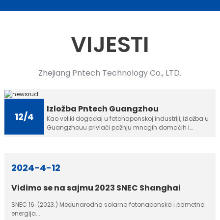
VIJESTI
Zhejiang Pntech Technology Co., LTD.
Izložba Pntech Guangzhou
12/4
Kao veliki događaj u fotonaponskoj industriji, izložba u
Guangzhouu privlači pažnju mnogih domaćih i
stranih poduzeća i posjetitelja svakog...
2024-4-12
Vidimo se na sajmu 2023 SNEC Shanghai
SNEC 16. (2023.) Međunarodna solarna fotonaponska i pametna
energija...