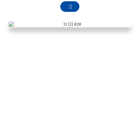
PROFIL TVRTKE
Zhejiang Pntech Technology Co., LTD. osnovana
je u travnju 2011., nalazi se u okrugu Haishu,
gradu Ningbo, provinciji Zhejiang, istraživanje i
razvoj solarnih fotonaponskih istosmjernih
kabela, proizvodnja i prodaja, fotonaponskih
konektora. Istraživanje i razvoj, proizvodnja i
prodaja, kao i fotonaponski kabelski svežanj,
fotonaponski kompleti za konvergenciju,