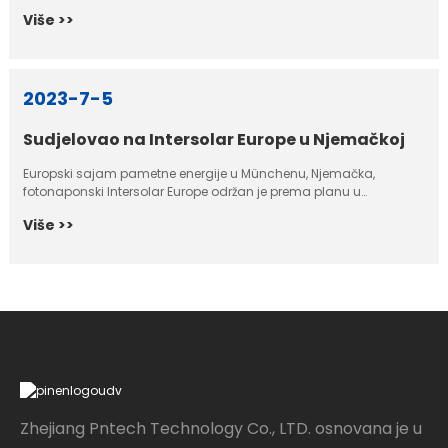
Više >>
2023-7-5
Sudjelovao na Intersolar Europe u Njemačkoj
Europski sajam pametne energije u Münchenu, Njemačka,
fotonaponski Intersolar Europe održan je prema planu u
Njemačkoj.
Više >>
Zhejiang Pntech Technology Co., LTD. osnovana je u