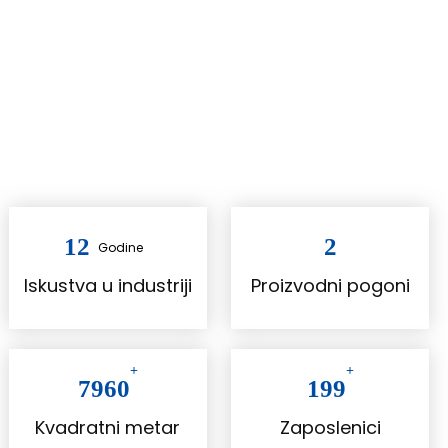
proizvodi prodani na 108 zemalja širom svijeta.
+
AUTHENTICATION
+
KVALITETNA USLUGA
12
2
Godine
Iskustva u industriji
Proizvodni pogoni
+
+
7960
199
Kvadratni metar
Zaposlenici