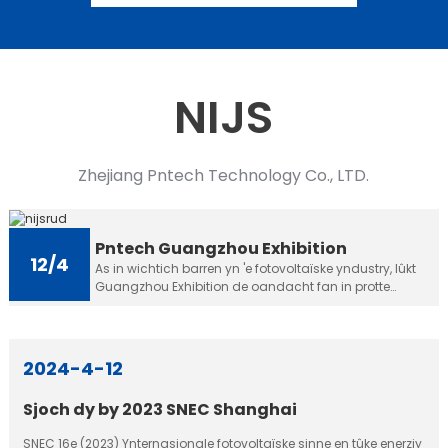
NIJS
Zhejiang Pntech Technology Co., LTD.
Pntech Guangzhou Exhibition
12/4
As in wichtich barren yn 'e fotovoltaïske yndustry, lûkt
Guangzhou Exhibition de oandacht fan in protte
ynlânske en bûtenlânske bedriuwen en besikers elke ...
2024-4-12
Sjoch dy by 2023 SNEC Shanghai
SNEC 16e (2023) Ynternasjonale fotovoltaïske sinne en tûke enerzjy