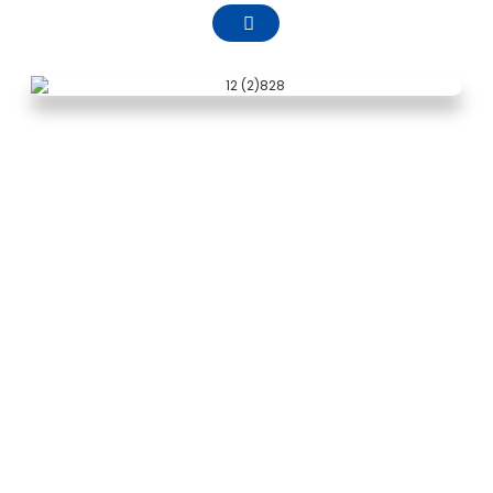
COMPANY PROFILE
Zhejiang Pntech Technology Co., LTD. waard
oprjochte yn april 2011, leit yn Haishu District,
Ningbo City, Zhejiang Provinsje, is in sinne
fotovoltaïsche DC kabel R & D, produksje en
ferkeap, fotovoltaïsche Anschlüsse. Undersyk en
ûntwikkeling, produksje en ferkeap, lykas
fotovoltaïske kabelharnas, fotovoltaïske
konverginsjekits, fotovoltaïske