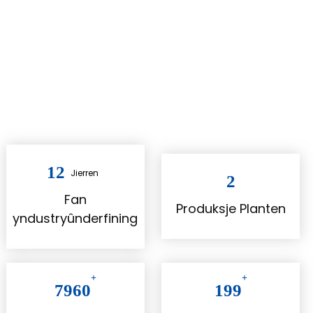
produkten ferkocht oan 108 lannen om 'e wrâld.
+
AUTENTISERING
+
KWALITEITSSERVICE
12
Jierren
2
Fan
Produksje Planten
yndustryûnderfining
+
+
7960
199