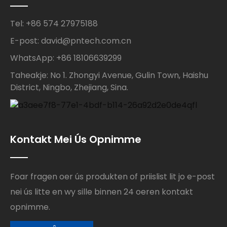
Tel: +86 574 27975188
E-post: david@pntech.com.cn
WhatsApp: +86 18106639299
Taheakje: No 1. Zhongyi Avenue, Gulin Town, Haishu
District, Ningbo, Zhejiang, Sina.
Kontakt Mei Ús Opnimme
Foar fragen oer ús produkten of priislist lit jo e-post
nei ús litte en wy sille binnen 24 oeren kontakt
opnimme.