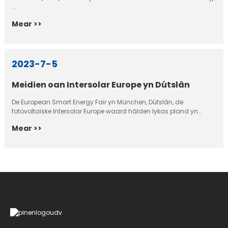
...
Mear >>
2023-7-5
Meidien oan Intersolar Europe yn Dútslân
De European Smart Energy Fair yn München, Dútslân, de
fotovoltaïske Intersolar Europe waard hâlden lykas pland yn
Dútslân.
Mear >>