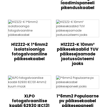
laadimispaneeli
pikenduskaabel
H1Z2Z2-K 1*6mm2
H1Z2Z2-K 10mm²
isolatsiooniga
päikesekaablid TUV
fotogalvaaniline
päikesejaamade
päikesekaabel
jaotussüsteemi
jaoks
XLPO
1*6mm2 Populaarne
fotogalvaanilise
pv päikesekaabel
kaabli 62930 IEC131
päikesepaneeli