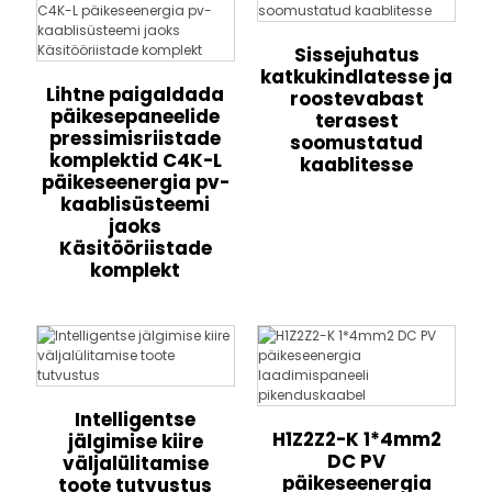
Sissejuhatus
katkukindlatesse ja
Lihtne paigaldada
roostevabast
päikesepaneelide
terasest
pressimisriistade
soomustatud
komplektid C4K-L
kaablitesse
päikeseenergia pv-
kaablisüsteemi
jaoks
Käsitööriistade
komplekt
Intelligentse
H1Z2Z2-K 1*4mm2
jälgimise kiire
DC PV
väljalülitamise
päikeseenergia
toote tutvustus