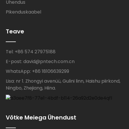
Ühendus
Pikenduskaabel
Teave
Tel: +86 574 27975188
E-post: david@pntech.com.cn
WhatsApp: +86 18106639299
Lisa: nr 1. Zhongyi avenüü, Gulini linn, Haishu piirkond,
Ningbo, Zhejiang, Hiina.
Võtke Meiega Ühendust