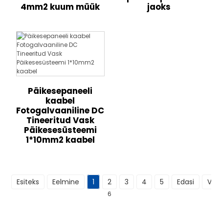
4mm2 kuum müük
jaoks
Päikesepaneeli
kaabel
Fotogalvaaniline DC
Tineeritud Vask
Päikesesüsteemi
1*10mm2 kaabel
Esiteks
Eelmine
1
2
3
4
5
Edasi
Vi
6