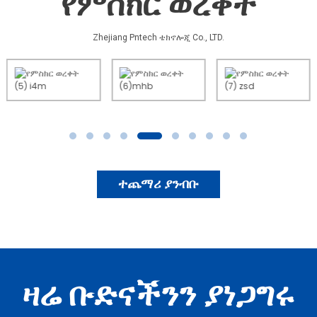
የምስክር ወረቀት
Zhejiang Pntech ቴክኖሎጂ Co., LTD.
ተጨማሪ ያንብቡ
ዛሬ ቡድናችንን ያነጋግሩ