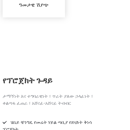
ዓመታዊ ሽያጭ
የፕሮጀክት ጉዳይ
ታማኝነት እና ተግባራዊነት ፣ ጥራት ያለው ኃላፊነት ፣
ቀልጣፋ ፈጠራ ፣ አሸናፊ-አሸናፊ ትብብር
ሄቤይ ቼንግዴ የመሬት ሃይል ጣቢያ የድህነት ቅነሳ
ፕሮጀክት