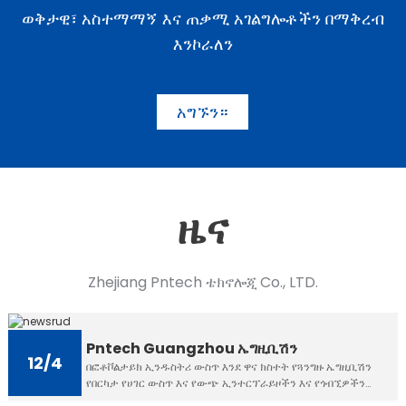
ወቅታዊ፣ አስተማማኝ እና ጠቃሚ አገልግሎቶችን በማቅረብ
እንኮራለን
አግኙን።
ዜና
Zhejiang Pntech ቴክኖሎጂ Co., LTD.
Pntech Guangzhou ኤግዚቢሽን
12/4
በፎቶቮልታይክ ኢንዱስትሪ ውስጥ እንደ ዋና ክስተት የጓንግዙ ኤግዚቢሽን
የበርካታ የሀገር ውስጥ እና የውጭ ኢንተርፕራይዞችን እና የጎብኚዎችን
ትኩረት ይስባል...