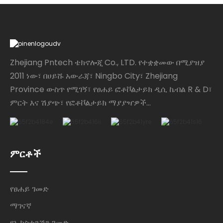
Zhejiang Pntech ቴክኖሎጂ Co., LTD. የተቋቋመው በሚያዝያ
2011 ነው፣ በሀይሹ አውራጃ፣ Ningbo City፣ Zhejiang
Province ውስጥ የሚገኝ፣ የፀሐይ ፎቶቮልታይክ ዲሲ ኬብል R & D፣
ምርት እና ሽያጭ፣ የፎቶቮልታይክ ማያያዣዎች...
ምርቶች
የፀሐይ ገመድ
ማገናኛ
የኤክስቴንሽን ገመድ