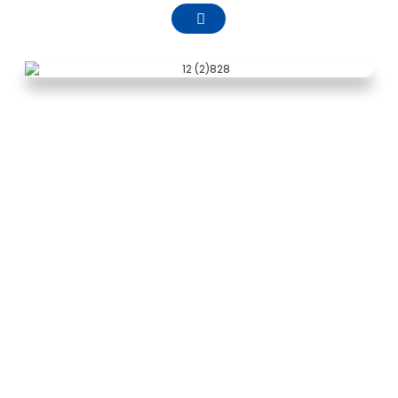
የኩባንያው መገለጫ
Zhejiang Pntech ቴክኖሎጂ Co., LTD. በኤፕሪል 2011
የተቋቋመው በሀይሹ አውራጃ ፣ ኒንግቦ ከተማ ፣ ዢጂያንግ ግዛት
ውስጥ የሚገኝ ፣ የፀሐይ ፎቶቮልታይክ ዲሲ ኬብል R & D ፣
ምርት እና ሽያጭ ፣ የፎቶቮልታይክ ማያያዣዎች ነው ። ምርምር
እና ልማት, ምርት እና ሽያጭ, እንዲሁም የፎቶቮልታይክ የወልና
መታጠቂያ, የፎቶቮልታይክ convergence ኪት, የፎቶቮልታይክ
ጭነት መሳሪያዎች ምርምር እና ልማት, ምርት እና ሽያጭ
ብሔራዊ ከፍተኛ የቴክኖሎጂ ኢንተርፕራይዞች መካከል አንዱ.