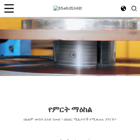
የምርት ማዕከል
በአለም ውስጥ አንድ ገመድ ፣ በአስር ሚሊዮኖች የሚቆጠሩ ያገናኙ።