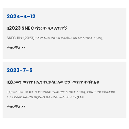
2024-4-12
በ2023 SNEC ሻንጋይ ላይ እንገናኝ
SNEC 16ኛ (2023) ዓለም አቀፍ የፀሐይ ፎቶቮልታይክ እና ስማርት ኢነርጂ...
ተጨማሪ >>
2023-7-5
በጀርመን ውስጥ በኢንተርሶላር አውሮፓ ውስጥ ተሳትፏል
በጀርመን በሙኒክ ከተማ የተካሄደው የአውሮፓ ስማርት ኢነርጂ ትርኢት የፎቶቮልታይክ
ኢንተርሶላር አውሮጳ በጀርመን በታቀደው መሰረት ተካሂዷል።
ተጨማሪ >>