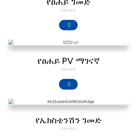
የፀሐይ ገመድ
ተከታታይ
የፀሐይ PV ማገናኛ
ተከታታይ
የኤክስቴንሽን ገመድ
ተከታታይ