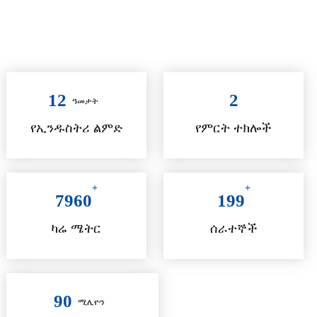
+
የጥራት አገልግሎት
12
2
ዓመታት
የኢንዱስትሪ ልምድ
የምርት ተክሎች
+
+
7960
199
ካሬ ሜትር
ሰራተኞች
90
ሚሊዮን