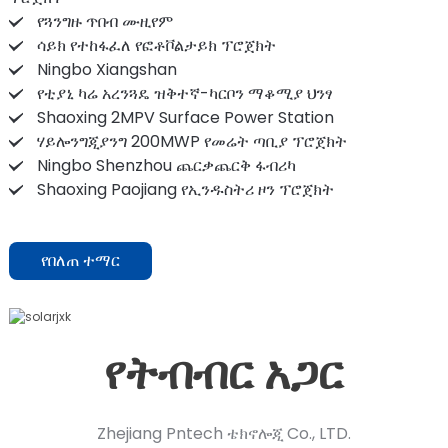
የጓንግዙ ጥበብ ሙዚየም
ሳይክ የተከፋፈለ የፎቶቮልታይክ ፕሮጀክት
Ningbo Xiangshan
የቲያኒ ካሬ አረንጓዴ ዝቅተኛ-ካርቦን ማቆሚያ ህንፃ
Shaoxing 2MPV Surface Power Station
ሃይሎንግጂያንግ 200MWP የመሬት ጣቢያ ፕሮጀክት
Ningbo Shenzhou ጨርቃጨርቅ ፋብሪካ
Shaoxing Paojiang የኢንዱስትሪ ዞን ፕሮጀክት
የበለጠ ተማር
የትብብር አጋር
Zhejiang Pntech ቴክኖሎጂ Co., LTD.