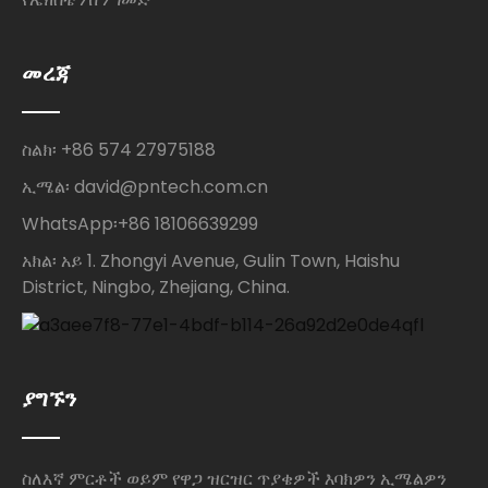
መረጃ
ስልክ፡ +86 574 27975188
ኢሜል፡ david@pntech.com.cn
WhatsApp፡+86 18106639299
አክል፡ አይ 1. Zhongyi Avenue, Gulin Town, Haishu
District, Ningbo, Zhejiang, China.
ያግኙን
ስለእኛ ምርቶች ወይም የዋጋ ዝርዝር ጥያቄዎች እባክዎን ኢሜልዎን