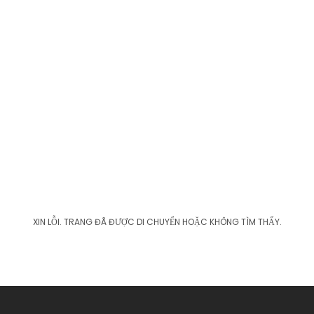
XIN LỖI. TRANG ĐÃ ĐƯỢC DI CHUYỂN HOẶC KHÔNG TÌM THẤY.