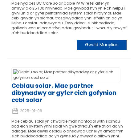
Mae hyd oes DC Core Solar Cable PV Wire fel arfer yn
amrywio o 25 i 30 mlynedd. Mae gwybod hyn yn eich helpu i
gynllunio ar gyfer perfformiad system solar hirdymor. Mae
cebl gwydn yn sicrhau trosglwyddiad ynni effeithlon ac yn
lleihau costau adnewyddu. Trwy ddeall ei hirhoedledd,
gallwch wneud penderfyniadau gwybodus i wneud y mwyaf
o'ch buddsoddiad solar.
Gweld Manylion
Ceblau solar, Mae partner
dibynadwy ar gyfer eich gofynion
cebl solar
2025-01-08
Mae ceblau solar yn chwarae rhan hanfodol wrth sicrhau
bod eich system ynni solar yn gweithredu'n effeithlon ac yn
ddiogel. Mae dewis ceblau o ansawdd uchel yn amddiffyn
eich buddsoddiad ac yn gwneud y mwyaf o allbwn ynni.