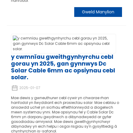
hanfodol.
Gweld Manylion
y cwmnïau gweithgynhyrchu cebl
gorau yn 2025, gan gynnwys Dc
Solar Cable 6mm ac opsiynau cebl
solar.
2025-01-07
Mae dewis y gwneuthurwr cebl cywir yn chwarae rhan
hanfodol yn llwyddiant eich prosiectau solar. Mae ceblau o
ansawdd uchel yn sicrhau effeithlonrwydd a diogelwch
mewn systemau ynni. Mae opsiynau fel y Cable Solar Dc
6mm yn darparu gwydnwch a dibynadwyedd ar gyfer
gosodiadau amrywiol. Mae dewis gweithgynhyrchwyr
dibynadwy yn eich helpu i osgoi risgiau sy'n gysylltiedig â
chynhyrchion is-safonol.