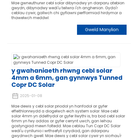
Mae gwneuthurwr cebl solar dibynadwy yn darparu atebion
gwydn, dibynadwy wedi'u teilwra i'ch anghenion. Gyda'r
ceblau cywir, gallwch chi gyflawni perfformiad hirdymor a
thawelwch meddwl.
Gweld Manylion
y gwahaniaeth rhwng cebl solar
4mm a 6mm, gan gynnwys Tunned
Copr DC Solar
2025-01-08
Mae dewis y cebl solar priodol yn hanfodol ar gyfer
effeithlonrwydd a diogelwch eich system solar. Mae cebl
solar 4mm yn ddelfrydol ar gyfer llwythi is, tra bod cebl solar
6mm yn fwy addas ar gyfer cerrynt uwch, gan leihau
gostyngiad mewn foltedd. Mae ceblau Tun Copr DC Solar
wedi'u cynllunio i wrthsefyll cyrydiad, gan ddarparu
gwydnwch gwell. Mae dewis y cebl solar cywir yn sicrhau'r