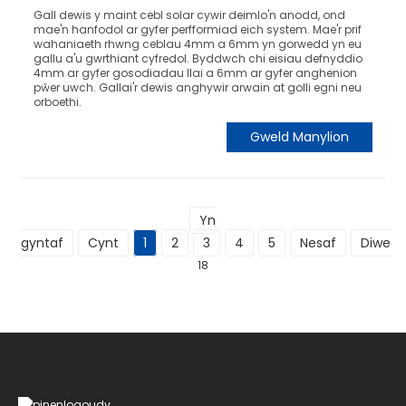
Gall dewis y maint cebl solar cywir deimlo'n anodd, ond
mae'n hanfodol ar gyfer perfformiad eich system. Mae'r prif
wahaniaeth rhwng ceblau 4mm a 6mm yn gorwedd yn eu
gallu a'u gwrthiant cyfredol. Byddwch chi eisiau defnyddio
4mm ar gyfer gosodiadau llai a 6mm ar gyfer anghenion
pŵer uwch. Gallai'r dewis anghywir arwain at golli egni neu
orboethi.
Gweld Manylion
Yn
gyntaf
Cynt
1
2
3
4
5
Nesaf
Diwedd
18