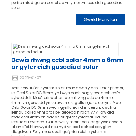
perfformiad gorau posibl ac yn ymestyn oes eich gosodiad
solar.
Gweld Manylion
Dewis rhwng cebl solar 4mm a 6mm
ar gyfer eich gosodiad solar
2025-01-07
Wrth sefydlu'ch system solar, mae dewis y cebl solar priodol,
fel Cebl Solar DC 6mm, yn bwysicach nag y byddech chi'n
sylweddoli. Mae'r prif wahaniaeth rhwng ceblau 4mm a
6mm yn gorwedd yn eu trwch a'u gallu i gario cerrynt. Mae
Cebl Solar DC 6mm wedi'i gynllunio i drin cerrynt uwch a
lleihau colled ynni dros bellteroedd hirach. Ar y llaw arall,
mae cebl 4mm yn addas ar gyfer systemau llai neu
rediadau byrrach. Gall dewis y maint cebl anghywir arwain
at aneffeithlonrwydd neu hyd yn oed achosi peryglon
diogelwch. Felly, mae deall gofynion eich system yn