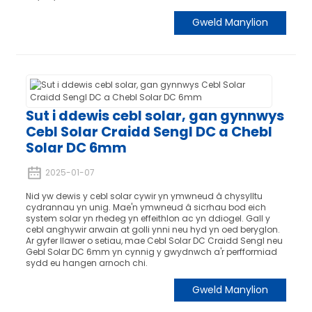
Gweld Manylion
Sut i ddewis cebl solar, gan gynnwys
Cebl Solar Craidd Sengl DC a Chebl
Solar DC 6mm
2025-01-07
Nid yw dewis y cebl solar cywir yn ymwneud â chysylltu
cydrannau yn unig. Mae'n ymwneud â sicrhau bod eich
system solar yn rhedeg yn effeithlon ac yn ddiogel. Gall y
cebl anghywir arwain at golli ynni neu hyd yn oed beryglon.
Ar gyfer llawer o setiau, mae Cebl Solar DC Craidd Sengl neu
Gebl Solar DC 6mm yn cynnig y gwydnwch a'r perfformiad
sydd eu hangen arnoch chi.
Gweld Manylion