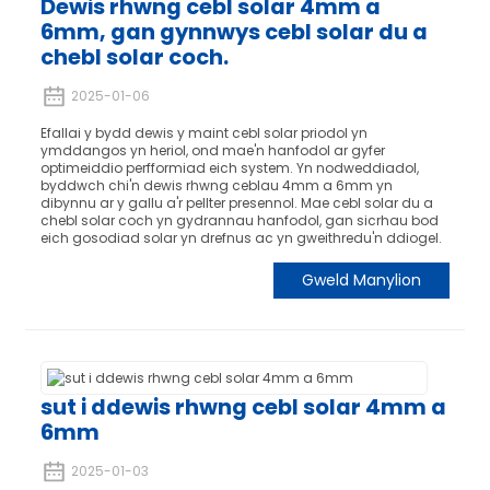
Dewis rhwng cebl solar 4mm a
6mm, gan gynnwys cebl solar du a
chebl solar coch.
2025-01-06
Efallai y bydd dewis y maint cebl solar priodol yn
ymddangos yn heriol, ond mae'n hanfodol ar gyfer
optimeiddio perfformiad eich system. Yn nodweddiadol,
byddwch chi'n dewis rhwng ceblau 4mm a 6mm yn
dibynnu ar y gallu a'r pellter presennol. Mae cebl solar du a
chebl solar coch yn gydrannau hanfodol, gan sicrhau bod
eich gosodiad solar yn drefnus ac yn gweithredu'n ddiogel.
Gweld Manylion
sut i ddewis rhwng cebl solar 4mm a
6mm
2025-01-03