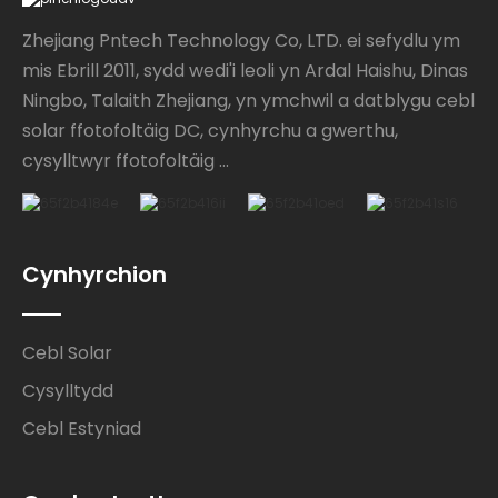
Zhejiang Pntech Technology Co, LTD. ei sefydlu ym
mis Ebrill 2011, sydd wedi'i leoli yn Ardal Haishu, Dinas
Ningbo, Talaith Zhejiang, yn ymchwil a datblygu cebl
solar ffotofoltäig DC, cynhyrchu a gwerthu,
cysylltwyr ffotofoltäig ...
Cynhyrchion
Cebl Solar
Cysylltydd
Cebl Estyniad