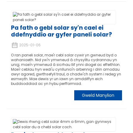
Pa fath o gebl solar sy'n cael ei
ddefnyddio ar gyfer paneli solar?
2025-01-06
O ran paneli solar, mae'r cebl solar cywir yn gwneud byd o
wahaniaeth. Nid yw'n ymwneud â chysylltu cydrannau yn
unig; mae'n ymwneud â sicrhau llif ynni diogel ac effeithlon.
Mae'r ceblau hyn wedi'u cynllunio'n arbennig i drin amodau
awyr agored, gwrthsefyll traul, a chadw'ch system i redeg yn
esmwyth. Mae dewis yr un iawn yn amddiffyn eich
buddsoddiad ac yn hybu perfformiad.
Gweld Manylion