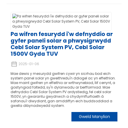
Pa wifren fesurydd i'w defnyddio ar
gyfer paneli solar a phwysigrwydd
Cebl Solar System PV, Cebl Solar
1500V Gyda TUV
2025-01-06
Mae dewis y mesurydd gwifren cywir yn sicrhau bod eich
system panel solar yn gweithredu'n ddiogel ac yn effeithlon.
Mae maint gwifren yn effeithio ar wrthwynebiad, llif cerrynt, a
gostyngiad foltedd, sy'n dylanwadu ar berfformiad. Mae
defnyddio Cebl Solar System PV ardystiedig, fel cebl solar
1500V, yn gwarantu gwydnwch a chydymffurfiaeth â
safonau'r diwydiant, gan amddiffyn eich buddsoddiad a
gwella dibynadwyedd system.
Gweld Manylion