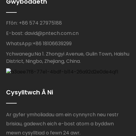
Gwybodaeth
Ffôn: +86 574 27975188
E-bost: david@pntech.com.cn
WhatsApp:+86 18106639299
Ychwanegu:Na 1. Zhongyi Avenue, Gulin Town, Haishu
District, Ningbo, Zhejiang, China.
Cysylltwch Â Ni
Ar gyfer ymholiadau am ein cynnyrch neu restr
brisiau, gadewch eich e-bost atom a byddwn
mewn cysylltiad o fewn 24 awr.